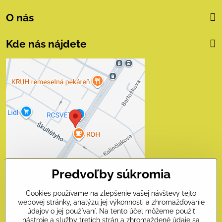
O nás
Kde nás nájdete
Externý obsah je
blokovaný Voľbami
súkromia
Prajete si načítať externý obsah?
Povoliť tentokrát
Predvoľby súkromia
Povoliť a zapamätať - súhlas
s druhom cookie: Funkčné
Cookies používame na zlepšenie vašej návštevy tejto
webovej stránky, analýzu jej výkonnosti a zhromažďovanie
Otvoriť obsah v novom okne
údajov o jej používaní. Na tento účel môžeme použiť
nástroje a služby tretích strán a zhromaždené údaje sa