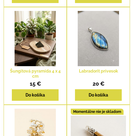
Šungitová pyramída 4 x 4
Labradorit prívesok
cm
15 €
20 €
Do košíka
Do košíka
Momentálne nie je skladom