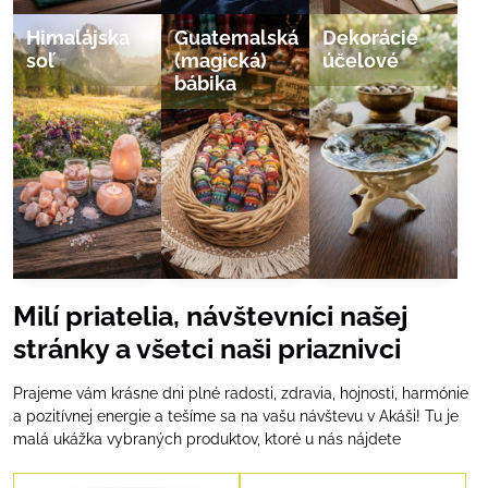
Himalájska
Guatemalská
Dekorácie
soľ
(magická)
účelové
bábika
Milí priatelia, návštevníci našej
stránky a všetci naši priaznivci
Prajeme vám krásne dni plné radosti, zdravia, hojnosti, harmónie
a pozitívnej energie a tešíme sa na vašu návštevu v Akáši! Tu je
malá ukážka vybraných produktov, ktoré u nás nájdete