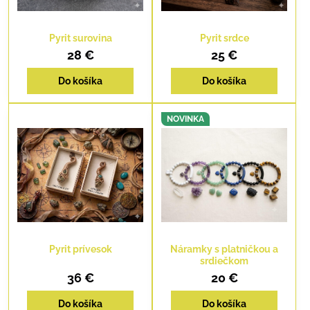
Pyrit surovina
Pyrit srdce
28 €
25 €
Do košíka
Do košíka
NOVINKA
Pyrit prívesok
Náramky s platničkou a
srdiečkom
36 €
20 €
Do košíka
Do košíka