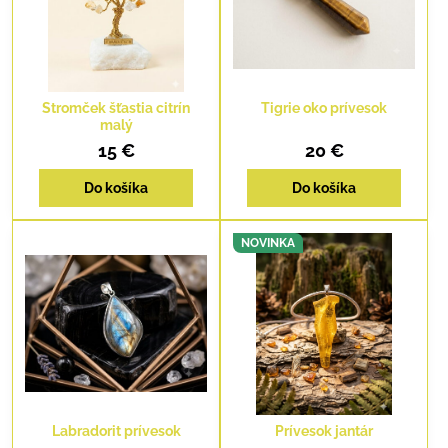
Stromček šťastia citrín
Tigrie oko prívesok
malý
15 €
20 €
Do košíka
Do košíka
NOVINKA
Labradorit prívesok
Prívesok jantár