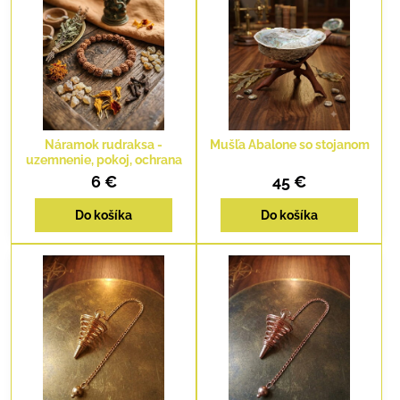
Náramok rudraksa -
Mušľa Abalone so stojanom
uzemnenie, pokoj, ochrana
6 €
45 €
Do košíka
Do košíka