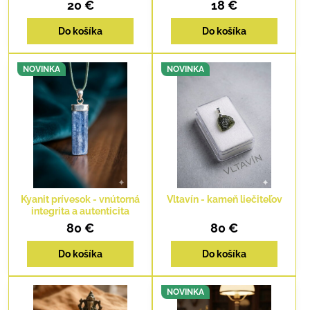
20 €
18 €
Do košíka
Do košíka
NOVINKA
NOVINKA
Kyanit prívesok - vnútorná
Vltavín - kameň liečiteľov
integrita a autenticita
80 €
80 €
Do košíka
Do košíka
NOVINKA