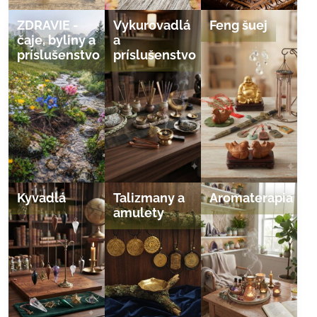
ZDRAVIE -
Vykurovadlá
Feng šuej
čaje, byliny a
a
príslušenstvo
príslušenstvo
Kyvadlá
Talizmany a
Aromaterapia
amulety