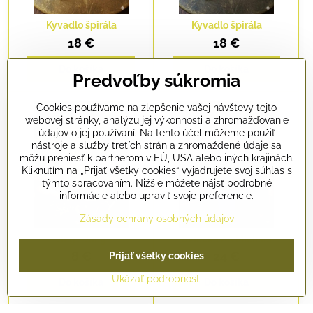
Kyvadlo špirála
Kyvadlo špirála
18 €
18 €
Do košíka
Do košíka
Predvoľby súkromia
Cookies používame na zlepšenie vašej návštevy tejto
webovej stránky, analýzu jej výkonnosti a zhromažďovanie
údajov o jej používaní. Na tento účel môžeme použiť
nástroje a služby tretích strán a zhromaždené údaje sa
môžu preniesť k partnerom v EÚ, USA alebo iných krajinách.
Kliknutím na „Prijať všetky cookies“ vyjadrujete svoj súhlas s
týmto spracovaním. Nižšie môžete nájsť podrobné
informácie alebo upraviť svoje preferencie.
Zásady ochrany osobných údajov
Jing - Jang
Sviečka AA Michael
8 €
24 €
Prijať všetky cookies
Ukázať podrobnosti
Do košíka
Do košíka