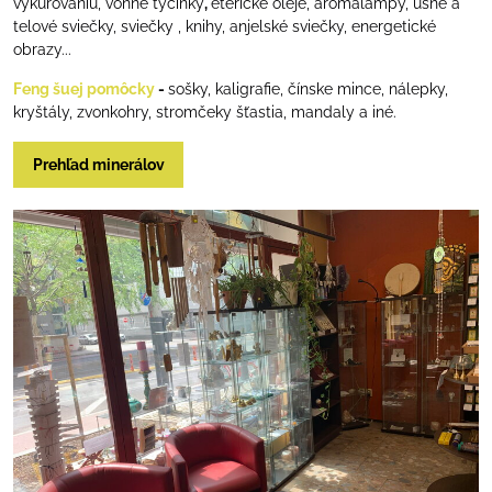
vykurovaniu, vonné tyčinky
,
éterické oleje, aromalampy, ušné a
telové sviečky, sviečky , knihy, anjelské sviečky, energetické
obrazy...
Feng šuej pomôcky
-
sošky, kaligrafie, čínske mince, nálepky,
kryštály, zvonkohry, stromčeky šťastia, mandaly a iné.
Prehľad minerálov