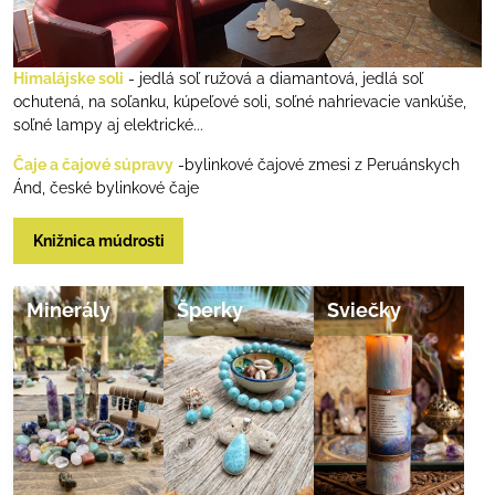
Himalájske soli
- jedlá soľ ružová a diamantová, jedlá soľ
ochutená, na soľanku, kúpeľové soli, soľné nahrievacie vankúše,
soľné lampy aj elektrické...
Čaje a čajové súpravy
-bylinkové čajové zmesi z Peruánskych
Ánd, české bylinkové čaje
Knižnica múdrosti
Minerály
Šperky
Sviečky