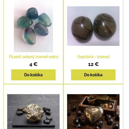
Fluorit zelený tromel extra
Septária - tromel
4 €
12 €
Do košíka
Do košíka