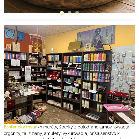
Ezoterický tovar
-minerály, šperky z polodrahokamov, kyvadlá,
orgonity, talizmany, amulety, vykurovadlá, príslušenstvo k