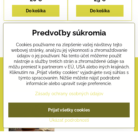
Do košíka
Do košíka
Nie sú žiadne ďalšie produkty.
Predvoľby súkromia
1
2
Cookies používame na zlepšenie vašej návštevy tejto
webovej stránky, analýzu jej výkonnosti a zhromažďovanie
údajov o jej používaní. Na tento účel môžeme použiť
nástroje a služby tretích strán a zhromaždené údaje sa
môžu preniesť k partnerom v EÚ, USA alebo iných krajinách.
Akáša ezoterika
Kliknutím na „Prijať všetky cookies“ vyjadrujete svoj súhlas s
týmto spracovaním. Nižšie môžete nájsť podrobné
informácie alebo upraviť svoje preferencie.
VÝPREDAJ
Zásady ochrany osobných údajov
Prijať všetky cookies
Ukázať podrobnosti