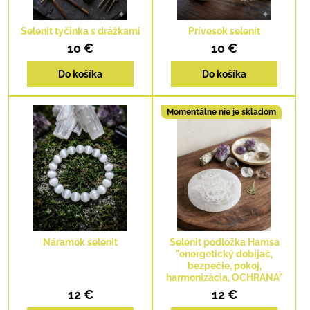
Selenit tyčinka s drážkami
Prívesok selenit
10 €
10 €
Do košíka
Do košíka
Momentálne nie je skladom
Náramok selenit
Selenit podložka Hamsa
"energetický dobíjač,
bezpečie, pokoj,
harmonizácia, OCHRANA"
12 €
12 €