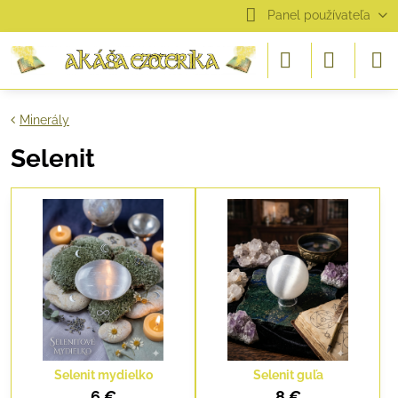
Panel používateľa
Minerály
Selenit
Selenit mydielko
Selenit guľa
6 €
8 €