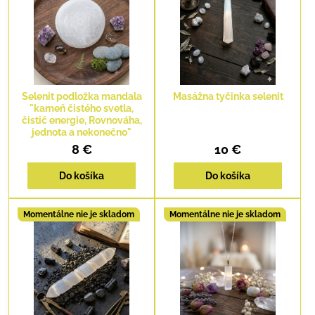
Selenit podložka mandala
Masážna tyčinka selenit
"kameň čistého svetla,
čistič energie, Rovnováha,
jednota a nekonečno"
8 €
10 €
Do košíka
Do košíka
Momentálne nie je skladom
Momentálne nie je skladom