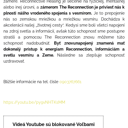
zámere. Reconnective Healing je liečenie na fyzickej, mentálnej
alebo inej úrovni, a
zámerom The Reconnection je priviesť nás k
plnosti nášho vrodeného spojenia s vesmírom.
Je to prepojenie
nás so zemskou mriežkou a mriežkou vesmíru. Dochádza k
akcelerácii našej „životnej cesty“. Kedysi sme boli všetci napojení
na zdroj svetla a informácií, avšak túto schopnosť sme postupne
stratili a pomocou The Reconnection znovu môžeme túto
schopnosť nadobudnúť.
Byť znovunapojený znamená mať
dokonalý prístup k energiam Reconnection, informáciám a
svetlu vesmíru a Zeme.
Následne sa zlepšuje schopnosť
uzdravovať.
Bližšie informácie na tel. čísle
0903767661
https://youtu.be/py9vNHTKsMM
Videá Youtube sú blokované Voľbami