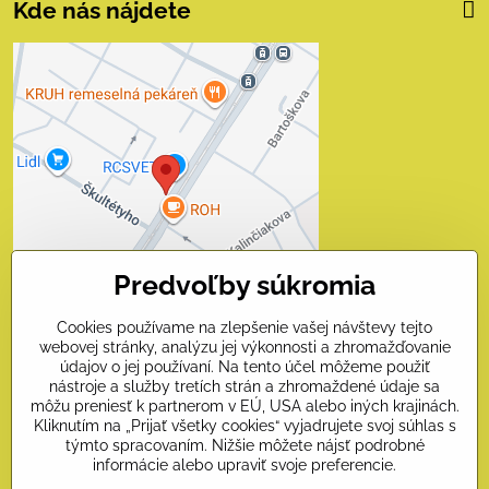
Kde nás nájdete
Externý obsah je
blokovaný Voľbami
súkromia
Prajete si načítať externý obsah?
Povoliť tentokrát
Predvoľby súkromia
Povoliť a zapamätať - súhlas
s druhom cookie: Funkčné
Cookies používame na zlepšenie vašej návštevy tejto
webovej stránky, analýzu jej výkonnosti a zhromažďovanie
Otvoriť obsah v novom okne
údajov o jej používaní. Na tento účel môžeme použiť
nástroje a služby tretích strán a zhromaždené údaje sa
môžu preniesť k partnerom v EÚ, USA alebo iných krajinách.
Kliknutím na „Prijať všetky cookies“ vyjadrujete svoj súhlas s
Kontakty
týmto spracovaním. Nižšie môžete nájsť podrobné
informácie alebo upraviť svoje preferencie.