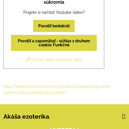
súkromia
Prajete si načítať Youtube video?
Povoliť tentokrát
Povoliť a zapamätať - súhlas s druhom
cookie: Funkčné
Otvoriť video v novom okne
http://www.ceskatelevize.cz/porady/10095690193-pred-
pulnoci/210411058370414/video/
Akáša ezoterika