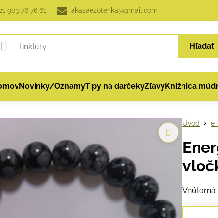
21 903 76 76 61
akasaezoterika@gmail.com
Hľadať
omov
Novinky/Oznamy
Tipy na darčeky
Zľavy
Knižnica múdr
Úvod
e 
Ener
vloč
Vnútorná 