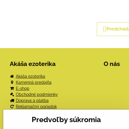
Predchádz
Akáša ezoterika
O nás
Akáša ezoterika
Kamenná predajňa
E-shop
Obchodné podmienky
Doprava a platba
Reklamačný poriadok
Odstúpenie od kúpnej zmluvy
Predvoľby súkromia
Ochrana osobných údajov
Kniha návštev