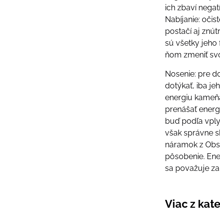
ich zbaví negat
Nabíjanie: očis
postačí aj znút
sú všetky jeho 
ňom zmeniť svo
Nosenie: pre do
dotýkať, iba j
energiu kameňa
prenášať energ
buď podľa vply
však správne s
náramok z Obsi
pôsobenie. Ene
sa považuje za 
Viac z kat