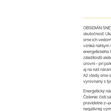
OBSIDIÁN SNEHO
skutočnosť. Uk
sme ich vedome
vzniká náhlym 
energetického t
záležitosti) al
úrovni - pri po
aj na náš nára
Až vtedy sme sc
vyrovnaný s tým
Energetický nár
Čistenie: čistí
pravidelne 2-4x
negatívnej vým