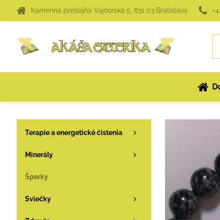
Kamenná predajňa Vajnorská 5, 831 03 Bratislava
+4
D
Terapie a energetické čistenia
Minerály
Šperky
Sviečky