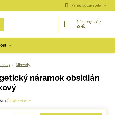
Panel používateľa
Nákupný košík
0 €
osti
- shop
Minerály
getický náramok obsidián
kový
sila
Čítajte viac