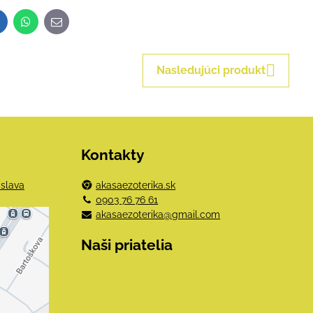
inkedIn
WhatsApp
E-
mail
Nasledujúci produkt
Kontakty
islava
akasaezoterika.sk
0903 76 76 61
akasaezoterika@gmail.com
e
Naši priatelia
mi
obsah?