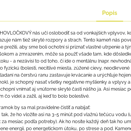
Popis
VLOČKOVÝ nás učí oslobodiť sa od vonkajších vplyvov, kon
azuje nám tiež skryté rozpory a strach. Tento kameň nás p
 prežili, aby sme boli ochotní si priznať vlastné utrpenie a
šokom a zmrazením, môže sa použť všade tam, kde dôsledko
oku - a nezávisí to od toho, či ide o mentálnu (napr. nevhod
ebo fyzickú (bolesti, necitlivé miesta, zúžené cievy, neodkrvené
kladaní na čerstvú ranu zastavuje krvácanie a urýchľuje hojen
mok), je schopný nasať všetky negatívne myšlienky a vplyvy
hopní vnímať aj vnútorne skryté časti nášho ja. Asi mesiac po 
 čo videl a zažil, aj keď to bolo bolestivé.
amok by sa mal pravidelne čistiť a nabíjať:
 sa tak, že ho vložíte asi na 3-5 minút pod vlažnú tečúcu vod
 za mesiac podľa potreby). Ak ho nosíte každý deň tak ho umý
ene energií, po energetickom útoku, po strese a pod. Kamene