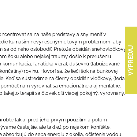
centrovať sa na naše predstavy a sny meniť v
ovedie ku našim nevyriešeným citovým problémom, aby
VÝPREDAJ
 tým sa od neho oslobodiť. Pretože obsidán snehovločkový
m šoku alebo nejakej traumy došlo k prerušeniu
ná komunikácia, fanatická viera), duševnú (tabuizované
 končatiny) rovinu. Hovorí sa, že lieči šok na bunkovej
ie. Keď sa sústredíme na čierny obsidián vločkový, (teda
 a pomôcť nám vyrovnať sa emocionálne a aj mentálne.
takejto terapii sa človek cíti viacej pokojný, vyrovnaný,
u (urobte tak aj pred jeho prvým použitím a potom
vame častejšie, ale taktiež po nejakom konflikte,
 absorbujú do seba energiu z okolia, očistenie vodou