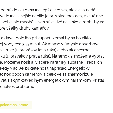
rapetnú dosku okna (najlepšie zvonka, ale ak sa nedá,
le (najsilnejšie nabitie je pri splne mesiaca, ale účinné
vetle, ale mnohé z nich sú citlivé na slnko a mohli by na
 pre všetky druhy kameňov.
 a dávať dole iba pri kúpaní. Nemal by sa ho nikto
žnej vody cca 3-5 minút. Ak máme v úmysle absorbovať
vnej ruke (u pravákov ľavá ruka) alebo ak chceme
 ruku (u pravákov pravá ruka). Náramok si môžeme vybrať
. Môžeme nosiť aj viaceré náramky súčasne. Treba ich
kedy viac. Ak budete nosiť napríklad Energetický
a účinok oboch kameňov a celkove sa zharmonizuje
ovať s akýmkoľvek iným energetickým náramkom. Krištál
akéhoľvek problému.
z polodrahokamov