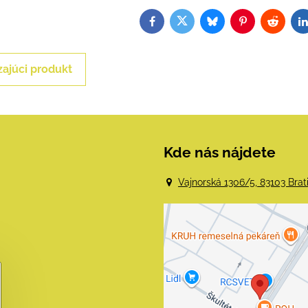
Facebook
Twitter
Bluesky
Pinterest
Reddit
L
ajúci produkt
Kde nás nájdete
Vajnorská 1306/5, 83103 Brat
Externý obsah j
blokovaný Voľba
súkromia
Prajete si načítať externý 