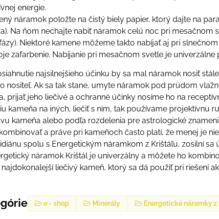
ívnej energie.
tený náramok položte na čistý biely papier, ktorý dajte na pa
ra). Na ňom nechajte nabiť náramok celú noc pri mesačnom svet
fázy). Niektoré kamene môžeme takto nabíjať aj pri slnečnom s
je zafarbenie. Nabíjanie pri mesačnom svetle je univerzálne
siahnutie najsilnejšieho účinku by sa mal náramok nosiť stále
eho nositeľ. Ak sa tak stane, umyte náramok pod prúdom vla
, prijať jeho liečivé a ochranné účinky nosíme ho na receptí
iu kameňa na iných, liečiť s ním, tak používame projektívnu
vu kameňa alebo podľa rozdelenia pre astrologické znamenia
kombinovať a práve pri kameňoch často platí, že menej je nie
diánu spolu s Energetickým náramkom z Krištáľu, zosilní s
rgetický náramok Krištál je univerzálny a môžete ho kombin
najdokonalejší liečivý kameň, ktorý sa dá použiť pri riešení 
egórie
e - shop
Minerály
Energetické náramky 