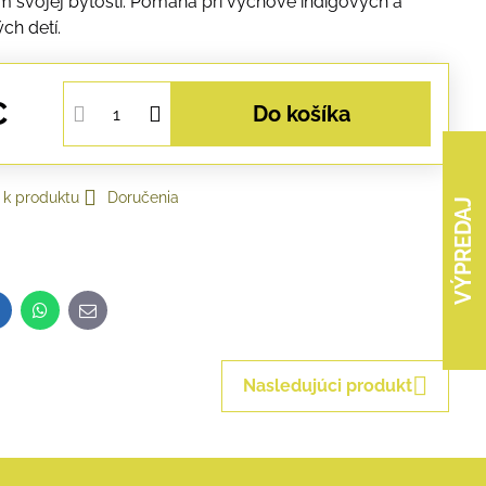
om svojej bytosti. Pomáha pri výchove indigových a
ch detí.
€
Do košíka
 k produktu
Doručenia
VÝPREDAJ
inkedIn
WhatsApp
E-
mail
Nasledujúci produkt