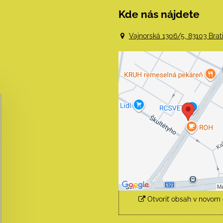
Kde nás nájdete
Vajnorská 1306/5, 83103 Brat
Externý obsah j
blokovaný Voľba
súkromia
Prajete si načítať externý 
Povoliť tentokrát
Povoliť a zapamätať - sú
s druhom cookie: Funk
Otvoriť obsah v novom