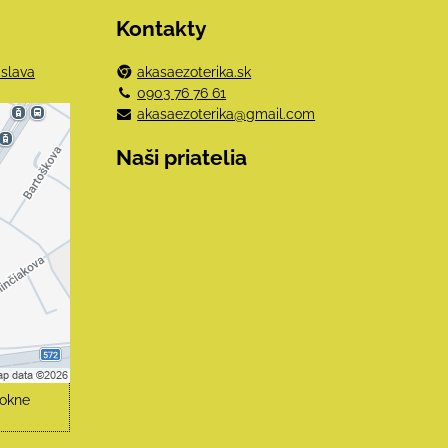
Kontakty
islava
akasaezoterika.sk
0903 76 76 61
akasaezoterika@gmail.com
e
Naši priatelia
mi
obsah?
hlas
čné
 okne