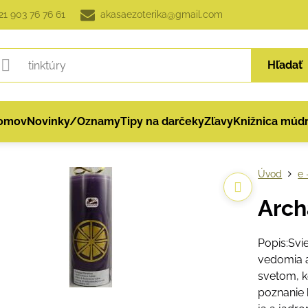
21 903 76 76 61
akasaezoterika@gmail.com
Hľadať
omov
Novinky/Oznamy
Tipy na darčeky
Zľavy
Knižnica múdr
Úvod
e 
Arch
Popis:Svi
vedomia a
svetom, k
poznanie 