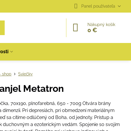
Panel používateľa
Nákupný košík
0 €
osti
- shop
Sviečky
anjel Metatron
ečka, 70x190, plnofarebná, 650 - 700g Otvára brány
 dimenzii. Pri depresiách, pri obmedzení materiálnym
eď sa cítime odlúčený od Boha, od jednoty. Prístup a
k duchovným a ezoterickým vedám. Spojenie so svojim