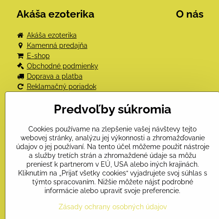
Akáša ezoterika
O nás
Akáša ezoterika
Kamenná predajňa
E-shop
Obchodné podmienky
Doprava a platba
Reklamačný poriadok
Odstúpenie od kúpnej zmluvy
Predvoľby súkromia
Ochrana osobných údajov
Kniha návštev
Kontakt
Cookies používame na zlepšenie vašej návštevy tejto
webovej stránky, analýzu jej výkonnosti a zhromažďovanie
údajov o jej používaní. Na tento účel môžeme použiť nástroje
a služby tretích strán a zhromaždené údaje sa môžu
preniesť k partnerom v EÚ, USA alebo iných krajinách.
Kliknutím na „Prijať všetky cookies“ vyjadrujete svoj súhlas s
týmto spracovaním. Nižšie môžete nájsť podrobné
informácie alebo upraviť svoje preferencie.
Zásady ochrany osobných údajov