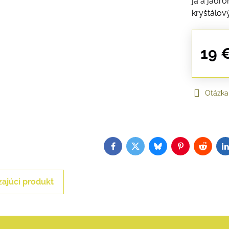
ja a jadr
kryštálový
19 
Otázka
Facebook
Twitter
Bluesky
Pinterest
Reddit
L
ajúci produkt