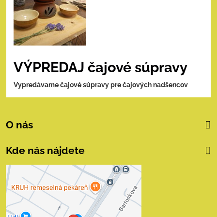
VÝPREDAJ čajové súpravy
Vypredávame čajové súpravy pre čajových nadšencov
O nás
Kde nás nájdete
Externý obsah je
blokovaný Voľbami
súkromia