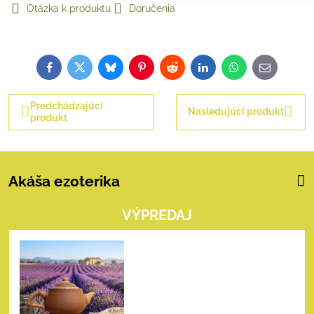
Otázka k produktu
Doručenia
Facebook
Twitter
Bluesky
Pinterest
Reddit
LinkedIn
WhatsApp
E-
mail
Predchádzajúci
Nasledujúci produkt
produkt
Akáša ezoterika
VÝPREDAJ