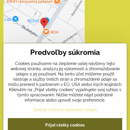
Externý obsah je
blokovaný Voľbami
súkromia
Prajete si načítať externý obsah?
Povoliť tentokrát
Predvoľby súkromia
Povoliť a zapamätať - súhlas
s druhom cookie: Funkčné
Cookies používame na zlepšenie vašej návštevy tejto
webovej stránky, analýzu jej výkonnosti a zhromažďovanie
údajov o jej používaní. Na tento účel môžeme použiť
Otvoriť obsah v novom okne
nástroje a služby tretích strán a zhromaždené údaje sa
môžu preniesť k partnerom v EÚ, USA alebo iných krajinách.
Kliknutím na „Prijať všetky cookies“ vyjadrujete svoj súhlas s
Kontakty
týmto spracovaním. Nižšie môžete nájsť podrobné
informácie alebo upraviť svoje preferencie.
Naši priatelia
Zásady ochrany osobných údajov
Prijať všetky cookies
©
2026
Copyright