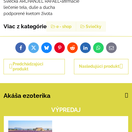
Sviečka ARCHANJEL RAFAEL+afirmácie
liečenie tela, duše a ducha
podporené kvetom života
Viac z kategórie
e - shop
Sviečky
Facebook
Twitter
Bluesky
Pinterest
Reddit
LinkedIn
WhatsApp
E-
mail
Predchádzajúci
Nasledujúci produkt
produkt
Akáša ezoterika
VÝPREDAJ