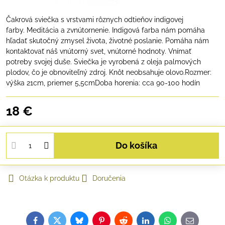
Čakrová sviečka s vrstvami rôznych odtieňov indigovej
farby. Meditácia a zvnútornenie. Indigová farba nám pomáha
hľadať skutočný zmysel života, životné poslanie. Pomáha nám
kontaktovať náš vnútorný svet, vnútorné hodnoty. Vnímať
potreby svojej duše. Sviečka je vyrobená z oleja palmových
plodov, čo je obnoviteľný zdroj. Knôt neobsahuje olovo.Rozmer:
výška 21cm, priemer 5,5cmDoba horenia: cca 90-100 hodín
18 €
Do košíka
Otázka k produktu
Doručenia
Facebook
Twitter
Bluesky
Pinterest
Reddit
LinkedIn
WhatsApp
E-