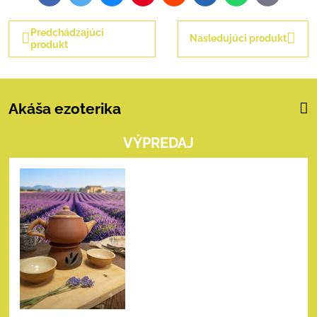
mail
Predchádzajúci
Nasledujúci produkt
produkt
Akáša ezoterika
VÝPREDAJ