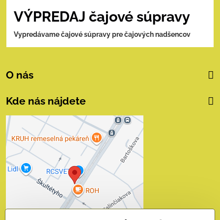
VÝPREDAJ čajové súpravy
Vypredávame čajové súpravy pre čajových nadšencov
O nás
Kde nás nájdete
Externý obsah je
blokovaný Voľbami
súkromia
Prajete si načítať externý obsah?
Povoliť tentokrát