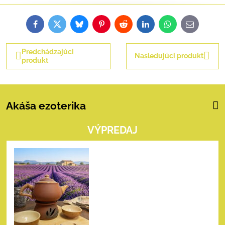
Facebook
Twitter
Bluesky
Pinterest
Reddit
LinkedIn
WhatsApp
E-
mail
Predchádzajúci
Nasledujúci produkt
produkt
Akáša ezoterika
VÝPREDAJ