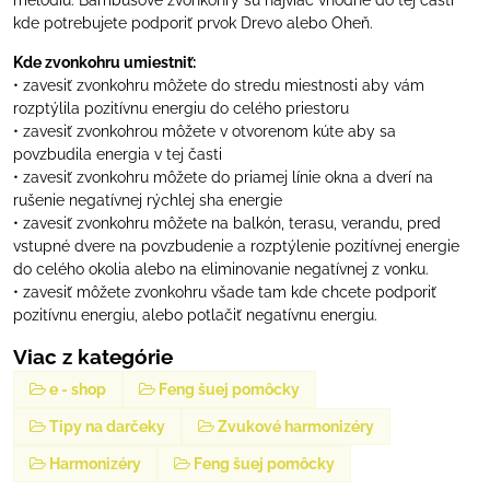
melódiu. Bambusové zvonkohry sú najviac vhodné do tej časti
kde potrebujete podporiť prvok Drevo alebo Oheň.
Kde zvonkohru umiestniť:
• zavesiť zvonkohru môžete do stredu miestnosti aby vám
rozptýlila pozitívnu energiu do celého priestoru
• zavesiť zvonkohrou môžete v otvorenom kúte aby sa
povzbudila energia v tej časti
• zavesiť zvonkohru môžete do priamej línie okna a dverí na
rušenie negatívnej rýchlej sha energie
• zavesiť zvonkohru môžete na balkón, terasu, verandu, pred
vstupné dvere na povzbudenie a rozptýlenie pozitívnej energie
do celého okolia alebo na eliminovanie negatívnej z vonku.
• zavesiť môžete zvonkohru všade tam kde chcete podporiť
pozitívnu energiu, alebo potlačiť negatívnu energiu.
Viac z kategórie
e - shop
Feng šuej pomôcky
Tipy na darčeky
Zvukové harmonizéry
Harmonizéry
Feng šuej pomôcky