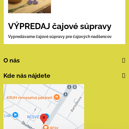
VÝPREDAJ čajové súpravy
Vypredávame čajové súpravy pre čajových nadšencov
O nás
Kde nás nájdete
Externý obsah je
blokovaný Voľbami
súkromia
Prajete si načítať externý obsah?