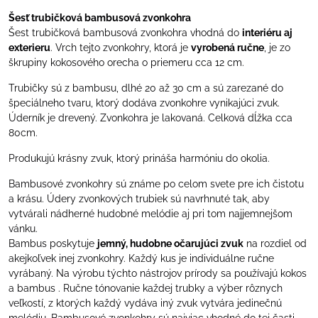
Šesť trubičková bambusová zvonkohra
Šest trubičková bambusová zvonkohra vhodná do
interiéru aj
exterieru
. Vrch tejto zvonkohry, ktorá je
vyrobená ručne
, je zo
škrupiny kokosového orecha o priemeru cca 12 cm.
Trubičky sú z bambusu, dlhé 20 až 30 cm a sú zarezané do
špeciálneho tvaru, ktorý dodáva zvonkohre vynikajúci zvuk.
Úderník je drevený. Zvonkohra je lakovaná. Celková dĺžka cca
80cm.
Produkujú krásny zvuk, ktorý prináša harmóniu do okolia.
Bambusové zvonkohry sú známe po celom svete pre ich čistotu
a krásu. Údery zvonkových trubiek sú navrhnuté tak, aby
vytvárali nádherné hudobné melódie aj pri tom najjemnejšom
vánku.
Bambus poskytuje
jemný, hudobne očarujúci zvuk
na rozdiel od
akejkoľvek inej zvonkohry. Každý kus je individuálne ručne
vyrábaný. Na výrobu týchto nástrojov prírody sa používajú kokos
a bambus . Ručne tónovanie každej trubky a výber rôznych
veľkostí, z ktorých každý vydáva iný zvuk vytvára jedinečnú