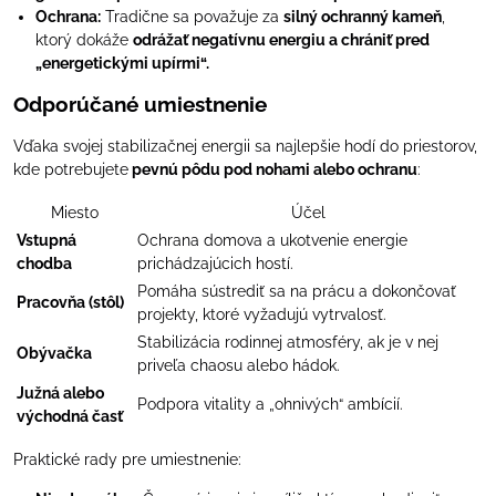
Ochrana:
Tradične sa považuje za
silný ochranný kameň
,
ktorý dokáže
odrážať negatívnu energiu a chrániť pred
„energetickými upírmi“.
Odporúčané umiestnenie
Vďaka svojej stabilizačnej energii sa najlepšie hodí do priestorov,
kde potrebujete
pevnú pôdu pod nohami alebo ochranu
:
Miesto
Účel
Vstupná
Ochrana domova a ukotvenie energie
chodba
prichádzajúcich hostí.
Pomáha sústrediť sa na prácu a dokončovať
Pracovňa (stôl)
projekty, ktoré vyžadujú vytrvalosť.
Stabilizácia rodinnej atmosféry, ak je v nej
Obývačka
priveľa chaosu alebo hádok.
Južná alebo
Podpora vitality a „ohnivých“ ambícií.
východná časť
Praktické rady pre umiestnenie: