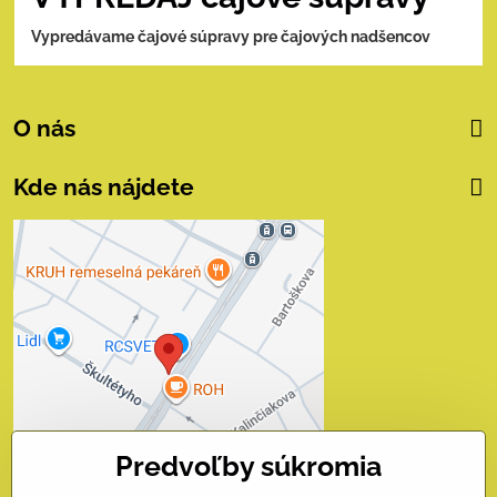
Vypredávame čajové súpravy pre čajových nadšencov
O nás
Kde nás nájdete
Externý obsah je
blokovaný Voľbami
súkromia
Prajete si načítať externý obsah?
Povoliť tentokrát
Predvoľby súkromia
Povoliť a zapamätať - súhlas
s druhom cookie: Funkčné