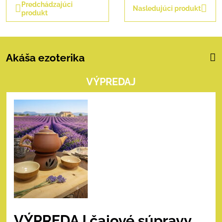
Predchádzajúci
Nasledujúci produkt
produkt
Akáša ezoterika
VÝPREDAJ
VÝPREDAJ čajové súpravy