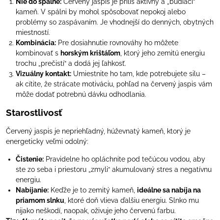
Nie do spálne:
Červený jaspis je príliš aktívny a „budiaci“
kameň. V spálni by mohol spôsobovať nepokoj alebo
problémy so zaspávaním. Je vhodnejší do denných, obytných
miestností.
Kombinácia:
Pre dosiahnutie rovnováhy ho môžete
kombinovať s
horským krištáľom
, ktorý jeho zemitú energiu
trochu „prečistí“ a dodá jej ľahkosť.
Vizuálny kontakt:
Umiestnite ho tam, kde potrebujete silu –
ak cítite, že strácate motiváciu, pohľad na červený jaspis vám
môže dodať potrebnú dávku odhodlania.
Starostlivosť
Červený jaspis je nepriehľadný, húževnatý kameň, ktorý je
energeticky veľmi odolný:
Čistenie:
Pravidelne ho opláchnite pod tečúcou vodou, aby
ste zo seba i priestoru „zmyli“ akumulovaný stres a negatívnu
energiu.
Nabíjanie:
Keďže je to zemitý kameň,
ideálne sa nabíja na
priamom slnku
, ktoré doň vlieva ďalšiu energiu. Slnko mu
nijako neškodí, naopak, oživuje jeho červenú farbu.