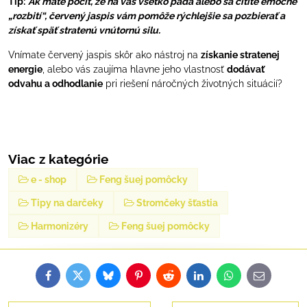
Tip:
Ak máte pocit, že na vás všetko padá alebo sa cítite emočne
„rozbití“, červený jaspis vám pomôže rýchlejšie sa pozbierať a
získať späť stratenú vnútornú silu.
Vnímate červený jaspis skôr ako nástroj na
získanie stratenej
energie
, alebo vás zaujíma hlavne jeho vlastnosť
dodávať
odvahu a odhodlanie
pri riešení náročných životných situácií?
Viac z kategórie
e - shop
Feng šuej pomôcky
Tipy na darčeky
Stromčeky šťastia
Harmonizéry
Feng šuej pomôcky
Facebook
Twitter
Bluesky
Pinterest
Reddit
LinkedIn
WhatsApp
E-
mail