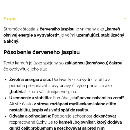
Popis
Stromček šťastia z
červeného jaspisu
je vnímaný ako
„kameň
ohnivej energie a vytrvalosti“,
je veľmi
uzemňujúci, stabilizačný
a akčný
.
Pôsobenie červeného jaspisu
Tento kameň je úzko spojený so
základnou (koreňovou) čakrou
,
čo ovplyvňuje jeho silu:
Životná energia a sila:
Dodáva fyzickú výdrž, vitalitu a
pomáha prekonávať stavy únavy či vyčerpania. Je ako
„batéria“
, ktorá vás dobíja energiou.
Uzemnenie a stabilita:
Pomáha
„stáť pevne nohami na zemi“
.
Ak ste často
v strese, roztápaní myšlienkami alebo cítite
nestabilitu, jaspis vás vráti späť do reality
.
Odvaha a odhodlanie:
Podporuje schopnosť
dokončovať
rozpracované úlohy. Je to
kameň „bojovníka“, ktorý dodáva
guráž čeliť problémom a neschovávať sa pred nimi
.