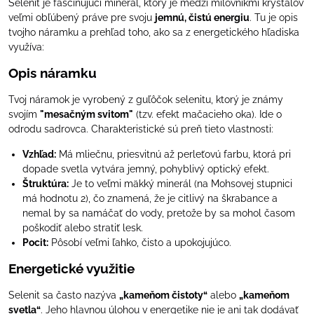
Selenit je fascinujúci minerál, ktorý je medzi milovníkmi kryštálov
veľmi obľúbený práve pre svoju
jemnú, čistú energiu
. Tu je opis
tvojho náramku a prehľad toho, ako sa z energetického hľadiska
využíva:
Opis náramku
Tvoj náramok je vyrobený z guľôčok selenitu, ktorý je známy
svojím
"mesačným svitom"
(tzv. efekt mačacieho oka). Ide o
odrodu sadrovca. Charakteristické sú preň tieto vlastnosti:
Vzhľad:
Má mliečnu, priesvitnú až perleťovú farbu, ktorá pri
dopade svetla vytvára jemný, pohyblivý optický efekt.
Štruktúra:
Je to veľmi mäkký minerál (na Mohsovej stupnici
má hodnotu 2), čo znamená, že je citlivý na škrabance a
nemal by sa namáčať do vody, pretože by sa mohol časom
poškodiť alebo stratiť lesk.
Pocit:
Pôsobí veľmi ľahko, čisto a upokojujúco.
Energetické využitie
Selenit sa často nazýva
„kameňom čistoty“
alebo
„kameňom
svetla“
. Jeho hlavnou úlohou v energetike nie je ani tak dodávať