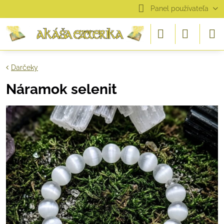
Panel používateľa
Darčeky
Náramok selenit