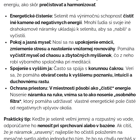
energiu, ako skôr
prečisťovať a harmonizovať
.
Energetické čistenie:
Selenit má výnimočnú schopnosť
čistiť
iné kamene od negatívnych energií
. Mnohí ľudia si svoje iné
drahokamové náramky ukladajú k selenitu, aby sa „nabili“ a
vyčistili.
Pokoj a jasná myseľ:
Nosí sa na
upokojenie emócií,
zmiernenie stresu a nastolenie vnútornej rovnováhy
. Pomáha
vyčistiť myseľ od chaosu a zbytočných myšlienok
, čo z neho
robí výborného spoločníka pri meditácii.
Spojenie s vyšším ja:
Často sa spája s
korunnou čakrou
. Verí
sa, že pomáha
otvárať cestu k vyššiemu poznaniu, intuícii a
duchovnému rastu
.
Ochrana priestoru:
V miestnosti pôsobí ako „čistič“ energie
.
Nosenie
náramka na ruke, vníma sa to ako nosenie „osobného
filtra“
, ktorý pomáha udržiavať vlastné energetické pole čisté
od negatívnych vplyvov okolia.
Praktický tip:
Keďže je selenit veľmi jemný a rozpustný vo vode,
odporúčame ho
nenosiť pri sprchovaní alebo v bazéne
. Ak cítiš,
že je náramok „unavený“, najlepšie ho očistíš položením na
mesačné svetlo alebo jednoducho tým, že ho na chvíľu necháš v