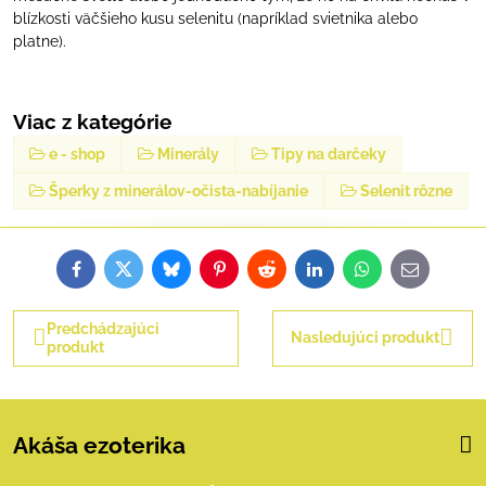
blízkosti väčšieho kusu selenitu (napríklad svietnika alebo
platne).
Viac z kategórie
e - shop
Minerály
Tipy na darčeky
Šperky z minerálov-očista-nabíjanie
Selenit rôzne
Facebook
Twitter
Bluesky
Pinterest
Reddit
LinkedIn
WhatsApp
E-
mail
Predchádzajúci
Nasledujúci produkt
produkt
Akáša ezoterika