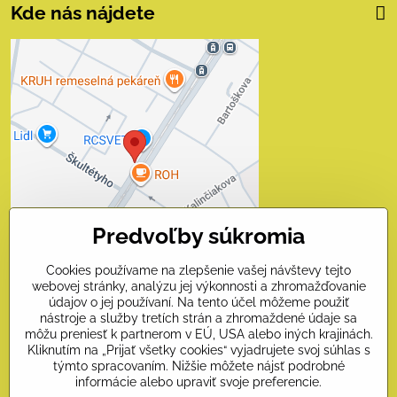
Kde nás nájdete
Externý obsah je
blokovaný Voľbami
súkromia
Prajete si načítať externý obsah?
Povoliť tentokrát
Predvoľby súkromia
Povoliť a zapamätať - súhlas
s druhom cookie: Funkčné
Cookies používame na zlepšenie vašej návštevy tejto
webovej stránky, analýzu jej výkonnosti a zhromažďovanie
údajov o jej používaní. Na tento účel môžeme použiť
Otvoriť obsah v novom okne
nástroje a služby tretích strán a zhromaždené údaje sa
môžu preniesť k partnerom v EÚ, USA alebo iných krajinách.
Kliknutím na „Prijať všetky cookies“ vyjadrujete svoj súhlas s
Kontakty
týmto spracovaním. Nižšie môžete nájsť podrobné
informácie alebo upraviť svoje preferencie.