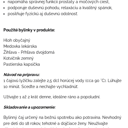
napomáha správnej funkcii prostaty a močových ciest,
podporuje duševnú pohodu, relaxáciu a kvalitný spánok,
posilňuje fyzickú aj duševnú odolnosť.
Použité bylinky v produkte:
Hloh obyčajný
Medovka lekárska
Žihľava - Pŕhľava dvojdomá
Kotvičník zemný
Pastierska kapsička
Návod na prípravu:
1 čajovú lyžičku zalejte 2,5 dcl horúcej vody (cca 90 °C). Lúhujte
10 minút. Sceďte a nechajte vychladnúť.
Užívajte 1 až 2 krát denne, ideálne ráno a popoludní.
Skladovanie a upozornenie:
Bylinný čaj určený na bežnú spotrebu ako potravina. Nevhodný
pre deti do 18 rokov, tehotné a dojčiace ženy. Neužívajte