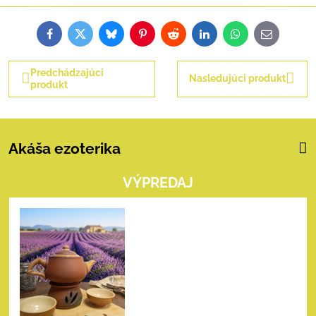
Facebook
Twitter
Bluesky
Pinterest
Reddit
LinkedIn
WhatsApp
E-
mail
Predchádzajúci
Nasledujúci produkt
produkt
Akáša ezoterika
VÝPREDAJ