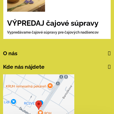
VÝPREDAJ čajové súpravy
Vypredávame čajové súpravy pre čajových nadšencov
O nás
Kde nás nájdete
Externý obsah je
blokovaný Voľbami
súkromia
Prajete si načítať externý obsah?