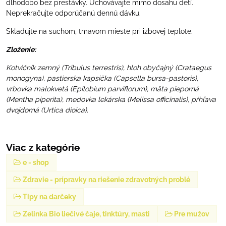
dlhodobo bez prestávky. Uchovávajte mimo dosahu detí.
Neprekračujte odporúčanú dennú dávku.
Skladujte na suchom, tmavom mieste pri izbovej teplote.
Zloženie:
Kotvičník zemný (Tribulus terrestris), hloh obyčajný (Crataegus
monogyna), pastierska kapsička (Capsella bursa-pastoris),
vrbovka malokvetá (Epilobium parviflorum), mäta pieporná
(Mentha piperita), medovka lekárska (Melissa officinalis), pŕhľava
dvojdomá (Urtica dioica).
Viac z kategórie
e - shop
Zdravie - prípravky na riešenie zdravotných problé
Tipy na darčeky
Zelinka Bio liečivé čaje, tinktúry, masti
Pre mužov