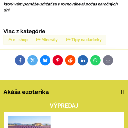
ktorý vám pomôže udržať sa v rovnováhe aj počas náročných
dní.
Viac z kategórie
e - shop
Minerály
Tipy na darčeky
Facebook
Twitter
Bluesky
Pinterest
Reddit
LinkedIn
WhatsApp
E-
mail
Akáša ezoterika
VÝPREDAJ