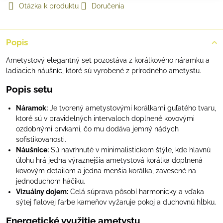
Otázka k produktu
Doručenia
Popis
Ametystový elegantný set pozostáva z korálkového náramku a
ladiacich náušníc, ktoré sú vyrobené z prírodného ametystu.
Popis setu
Náramok:
Je tvorený ametystovými korálkami guľatého tvaru,
ktoré sú v pravidelných intervaloch doplnené kovovými
ozdobnými prvkami, čo mu dodáva jemný nádych
sofistikovanosti.
Náušnice:
Sú navrhnuté v minimalistickom štýle, kde hlavnú
úlohu hrá jedna výraznejšia ametystová korálka doplnená
kovovým detailom a jedna menšia korálka, zavesené na
jednoduchom háčiku.
Vizuálny dojem:
Celá súprava pôsobí harmonicky a vďaka
sýtej fialovej farbe kameňov vyžaruje pokoj a duchovnú hĺbku.
Energetické využitie ametystu