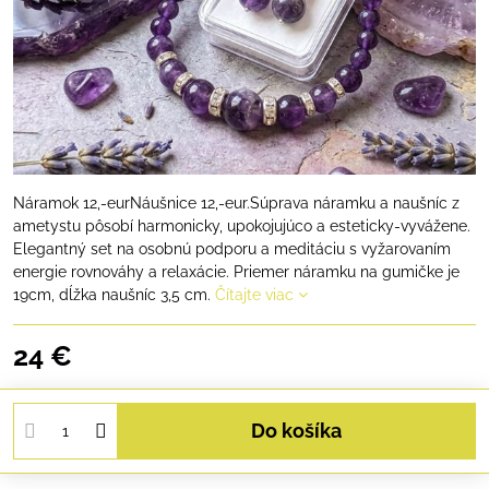
Náramok 12,-eurNáušnice 12,-eur.Súprava náramku a naušníc z
ametystu pôsobí harmonicky, upokojujúco a esteticky-vyvážene.
Elegantný set na osobnú podporu a meditáciu s vyžarovaním
energie rovnováhy a relaxácie. Priemer náramku na gumičke je
19cm, dĺžka naušníc 3,5 cm.
Čítajte viac
24 €
Do košíka