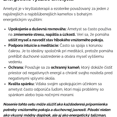
Ametyst je v kryštaloterapii a ezoterike považovaný za jeden z
najsilnejších a najobľúbenejších kameňov s bohatým
energetickým využitím:
Upokojenie a duševná rovnováha:
Ametyst sa často používa
na
zmiernenie stresu, napätia a úzkosti.
Verí sa, že pomáha
utíšiť myseľ a navodiť stav hlbokého vnútorného pokoja.
Podpora intuície a meditácie:
Často sa spája s korunou
čakrou. Je to ideálny spoločník pri meditácii, pretože pomáha
prehĺbiť duchovné sústredenie a otvára myseľ vyššiemu
vedeniu.
Ochrana:
Považuje sa za
ochranný kameň
, ktorý dokáže čistiť
priestor od negatívnych energií a chrániť svojho nositeľa pred
negatívnymi vplyvmi okolia.
Kvalita spánku:
Vďaka svojim upokojujúcim účinkom sa
ametyst často odporúča ľuďom, ktorí majú problémy so
spánkom alebo trpia nočnými morami.
Nosenie tohto setu môže slúžiť ako každodenná pripomienka
potreby vnútorného pokoja a duchovnej jasnosti. Pôsobí nielen
ako vkusný módny doplnok, ale aj ako energetický talizman,