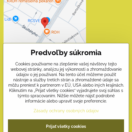
Externý obsah je
blokovaný Voľbami
súkromia
Prajete si načítať externý obsah?
Povoliť tentokrát
Predvoľby súkromia
Povoliť a zapamätať - súhlas
s druhom cookie: Funkčné
Cookies používame na zlepšenie vašej návštevy tejto
webovej stránky, analýzu jej výkonnosti a zhromažďovanie
Otvoriť obsah v novom okne
údajov o jej používaní. Na tento účel môžeme použiť
nástroje a služby tretích strán a zhromaždené údaje sa
môžu preniesť k partnerom v EÚ, USA alebo iných krajinách.
Kliknutím na „Prijať všetky cookies“ vyjadrujete svoj súhlas s
Kontakty
týmto spracovaním. Nižšie môžete nájsť podrobné
informácie alebo upraviť svoje preferencie.
Naši priatelia
Zásady ochrany osobných údajov
©
2026
Copyright
Prijať všetky cookies