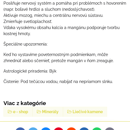
Posilňuje nervový systém a pomáha pri problémoch s hovorením
(napr. boľavé hrdlo) a sluchom (nedoslýchavosť).
Aktivuje mozog, miechu a centrálnu nervovú sústavu.
Zmierňuje svetloplachosť.
Vďaka vysokému obsahu kalcia a mangánu podporuje tvorbu
kostnej hmoty.
Špeciálne upozornenia:
Keď ho vystavíme poveternostným podmienkam, môže
zhnednúť alebo sčernieť, pretože mangán v ňom zreaguje.
Astrologické priradenia: Býk
Čistenie: Pod tečúcou vodou, nabíjať na nepriamom slnku.
Viac z kategórie
e - shop
Minerály
Liečivé kamene