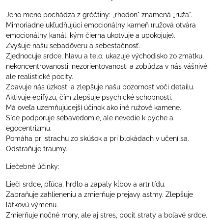
Jeho meno pochádza z gréčtiny: „rhodon" znamená „ruža".
Mimoriadne ukľudňujúci emocionálny kameň (ružová otvára
emocionálny kanál, kým čierna ukotvuje a upokojuje).
Zvyšuje našu sebadôveru a sebestačnosť.
Zjednocuje srdce, hlavu a telo, ukazuje východisko zo zmätku,
nekoncentrovanosti, nezorientovanosti a zobúdza v nás vášnivé,
ale realistické pocity.
Zbavuje nás úzkosti a zlepšuje našu pozornosť voči detailu.
Aktivuje epifýzu, čím zlepšuje psychické schopnosti.
Má oveľa uzemňujúcejší účinok ako iné ružové kamene.
Síce podporuje sebavedomie, ale nevedie k pýche a
egocentrizmu.
Pomáha pri strachu zo skúšok a pri blokádach v učení sa.
Odstraňuje traumy.
Liečebné účinky:
Lieči srdce, pľúca, hrdlo a zápaly kĺbov a artritídu.
Zabraňuje zahlieneniu a zmierňuje prejavy astmy. Zlepšuje
látkovú výmenu.
Zmierňuje nočné mory, ale aj stres, pocit straty a boľavé srdce.