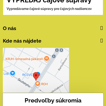
VÝPREDAJ čajové súpravy
Vypredávame čajové súpravy pre čajových nadšencov
O nás
Kde nás nájdete
Externý obsah je
blokovaný Voľbami
súkromia
Prajete si načítať externý obsah?
Povoliť tentokrát
Predvoľby súkromia
Povoliť a zapamätať - súhlas
s druhom cookie: Funkčné