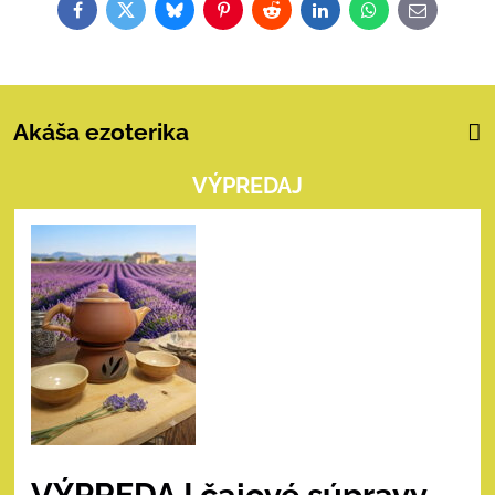
Facebook
Twitter
Bluesky
Pinterest
Reddit
LinkedIn
WhatsApp
E-
mail
Akáša ezoterika
VÝPREDAJ