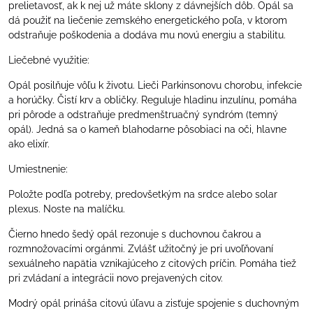
prelietavosť, ak k nej už máte sklony z dávnejších dôb. Opál sa
dá použiť na liečenie zemského energetického poľa, v ktorom
odstraňuje poškodenia a dodáva mu novú energiu a stabilitu.
Liečebné využitie:
Opál posilňuje vôľu k životu. Lieči Parkinsonovu chorobu, infekcie
a horúčky. Čistí krv a obličky. Reguluje hladinu inzulínu, pomáha
pri pôrode a odstraňuje predmenštruačný syndróm (temný
opál). Jedná sa o kameň blahodarne pôsobiaci na oči, hlavne
ako elixír.
Umiestnenie:
Položte podľa potreby, predovšetkým na srdce alebo solar
plexus. Noste na malíčku.
Čierno hnedo šedý opál rezonuje s duchovnou čakrou a
rozmnožovacími orgánmi. Zvlášť užitočný je pri uvoľňovaní
sexuálneho napätia vznikajúceho z citových príčin. Pomáha tiež
pri zvládaní a integrácii novo prejavených citov.
Modrý opál prináša citovú úľavu a zisťuje spojenie s duchovným