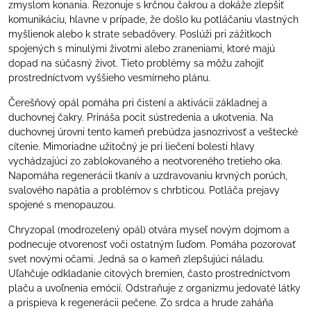
zmyslom konania. Rezonuje s krčnou čakrou a dokáže zlepšiť
komunikáciu, hlavne v prípade, že došlo ku potláčaniu vlastných
myšlienok alebo k strate sebadôvery. Poslúži pri zážitkoch
spojených s minulými životmi alebo zraneniami, ktoré majú
dopad na súčasný život. Tieto problémy sa môžu zahojiť
prostredníctvom vyššieho vesmírneho plánu.
Čerešňový opál pomáha pri čistení a aktivácii základnej a
duchovnej čakry. Prináša pocit sústredenia a ukotvenia. Na
duchovnej úrovni tento kameň prebúdza jasnozrivosť a veštecké
cítenie. Mimoriadne užitočný je pri liečení bolesti hlavy
vychádzajúci zo zablokovaného a neotvoreného tretieho oka.
Napomáha regenerácii tkanív a uzdravovaniu krvných porúch,
svalového napätia a problémov s chrbticou. Potláča prejavy
spojené s menopauzou.
Chryzopal (modrozelený opál) otvára myseľ novým dojmom a
podnecuje otvorenosť voči ostatným ľuďom. Pomáha pozorovať
svet novými očami. Jedná sa o kameň zlepšujúci náladu.
Uľahčuje odkladanie citových bremien, často prostredníctvom
plaču a uvoľnenia emócií. Odstraňuje z organizmu jedovaté látky
a prispieva k regenerácii pečene. Zo srdca a hrude zaháňa