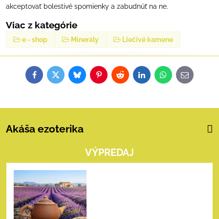
akceptovať bolestivé spomienky a zabudnúť na ne.
Viac z kategórie
e - shop
Minerály
Liečivé kamene
Facebook
Twitter
Bluesky
Pinterest
Reddit
LinkedIn
WhatsApp
E-
mail
Akáša ezoterika
VÝPREDAJ