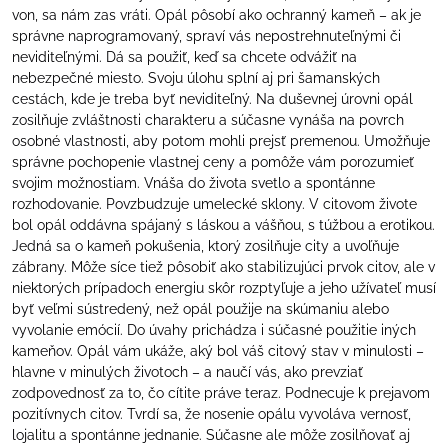
von, sa nám zas vráti. Opál pôsobí ako ochranný kameň – ak je
správne naprogramovaný, spraví vás nepostrehnuteľnými či
neviditeľnými. Dá sa použiť, keď sa chcete odvážiť na
nebezpečné miesto. Svoju úlohu splní aj pri šamanských
cestách, kde je treba byť neviditeľný. Na duševnej úrovni opál
zosilňuje zvláštnosti charakteru a súčasne vynáša na povrch
osobné vlastnosti, aby potom mohli prejsť premenou. Umožňuje
správne pochopenie vlastnej ceny a pomôže vám porozumieť
svojim možnostiam. Vnáša do života svetlo a spontánne
rozhodovanie. Povzbudzuje umelecké sklony. V citovom živote
bol opál oddávna spájaný s láskou a vášňou, s túžbou a erotikou.
Jedná sa o kameň pokušenia, ktorý zosilňuje city a uvoľňuje
zábrany. Môže síce tiež pôsobiť ako stabilizujúci prvok citov, ale v
niektorých prípadoch energiu skôr rozptyľuje a jeho užívateľ musí
byť veľmi sústredený, než opál použije na skúmaniu alebo
vyvolanie emócií. Do úvahy prichádza i súčasné použitie iných
kameňov. Opál vám ukáže, aký bol váš citový stav v minulosti –
hlavne v minulých životoch – a naučí vás, ako prevziať
zodpovednosť za to, čo cítite práve teraz. Podnecuje k prejavom
pozitívnych citov. Tvrdí sa, že nosenie opálu vyvoláva vernosť,
lojalitu a spontánne jednanie. Súčasne ale môže zosilňovať aj