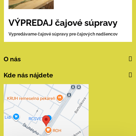
VÝPREDAJ čajové súpravy
Vypredávame čajové súpravy pre čajových nadšencov
O nás
Kde nás nájdete
Externý obsah je
blokovaný Voľbami
súkromia
Prajete si načítať externý obsah?