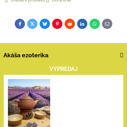
Otázka k produktu
Doručenia
Facebook
Twitter
Bluesky
Pinterest
Reddit
LinkedIn
WhatsApp
E-
mail
Akáša ezoterika
VÝPREDAJ