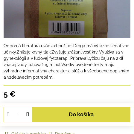
Odborná literatúra uvádza:Použitie: Droga má výrazné sedatívne
účinky.Znižuje krvný tlak.Zvyšuje zrážanlivosť krvi.Využíva sa v
gynekológii a v ľudovej fytoterapii.Príprava:Lyžicu čaju na 2 dl
vriacej vody, lúhovať 15 minút.Všetky uvedené texty majú
výhradne informatívny charakter a slúžia k všeobecne popisným
a vzdelávacím potrebám.
5 €
Do košíka