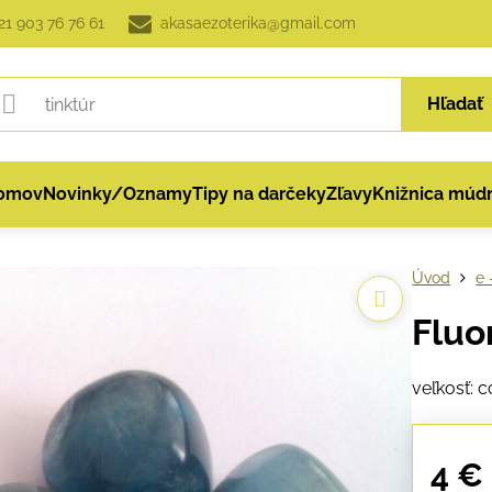
21 903 76 76 61
akasaezoterika@gmail.com
Hľadať
omov
Novinky/Oznamy
Tipy na darčeky
Zľavy
Knižnica múdr
Úvod
e 
Fluo
veľkosť: 
4 €