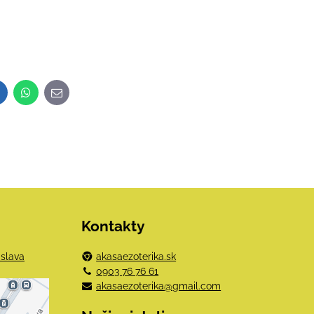
inkedIn
WhatsApp
E-
mail
Kontakty
islava
akasaezoterika.sk
0903 76 76 61
akasaezoterika@gmail.com