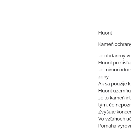
Fluorit
Kameň ochrany 
Je obdarený ve
Fluorit prečisťu
Je mimoriadne 
zóny.
Ak sa použije 
Fluorit uzemňu
Je to kameň in
tým, čo nepoz
Zvyšuje koncen
Vo vzťahoch učí
Pomáha vyrovna