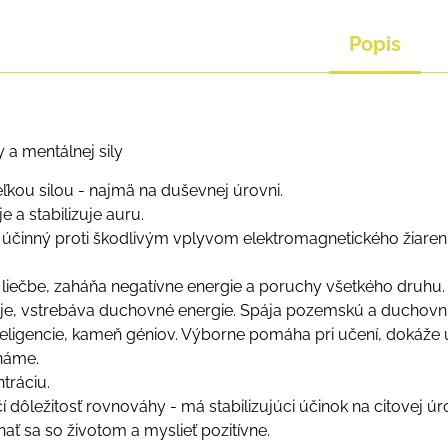
Popis
a mentálnej sily
ľkou silou - najmä na duševnej úrovni.
je a stabilizuje auru.
účinný proti škodlivým vplyvom elektromagnetického žiareni
k liečbe, zaháňa negatívne energie a poruchy všetkého druhu.
je, vstrebáva duchovné energie. Spája pozemskú a duchovn
teligencie, kameň géniov. Výborne pomáha pri učení, dokáže 
náme.
tráciu.
 dôležitosť rovnováhy - má stabilizujúci účinok na citovej úr
ť sa so životom a myslieť pozitívne.