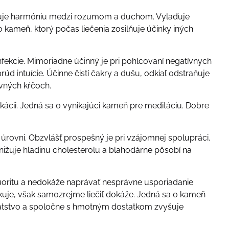
toľuje harmóniu medzi rozumom a duchom. Vylaďuje
 kameň, ktorý počas liečenia zosilňuje účinky iných
nfekcie. Mimoriadne účinný je pri pohlcovaní negatívnych
úd intuície. Účinne čistí čakry a dušu, odkiaľ odstraňuje
vných kŕčoch.
kácii. Jedná sa o vynikajúci kameň pre meditáciu. Dobre
j úrovni. Obzvlášť prospešný je pri vzájomnej spolupráci.
 Znižuje hladinu cholesterolu a blahodárne pôsobí na
luoritu a nedokáže naprávať nesprávne usporiadanie
nkuje, však samozrejme liečiť dokáže. Jedná sa o kameň
hatstvo a spoločne s hmotným dostatkom zvyšuje