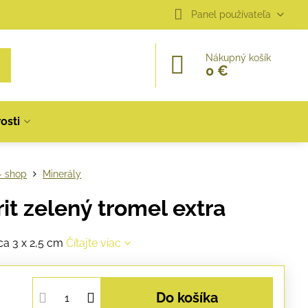
Panel používateľa
Nákupný košík
0 €
osti
- shop
Minerály
rit zelený tromel extra
cca 3 x 2,5 cm
Čítajte viac
Do košíka