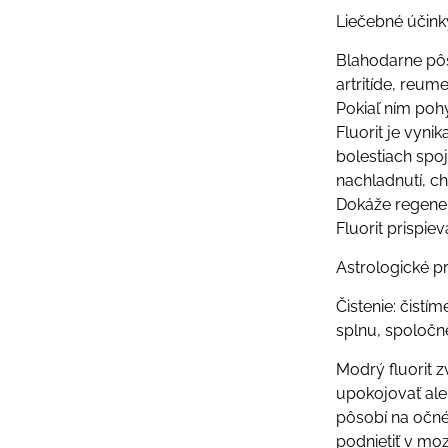
Liečebné účink
Blahodarne pôs
artritíde, reume
Pokiaľ ním poh
Fluorit je vyn
bolestiach spo
nachladnutí, ch
Dokáže regenero
Fluorit prispie
Astrologické pr
Čistenie: čistí
splnu, spoločne
Modrý fluorit 
upokojovať aleb
pôsobí na očné,
podnietiť v m