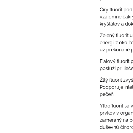
Číry fluorit p
vzájomne čakry 
kryštálov a dok
Zelený fluorit 
energií z okoli
už prekonané p
Fialový fluori
poslúži pri lie
Žltý fluorit zv
Podporuje intel
pečeň.
Yttrofluorit s
prvkov v organ
zameraný na po
duševnú činor