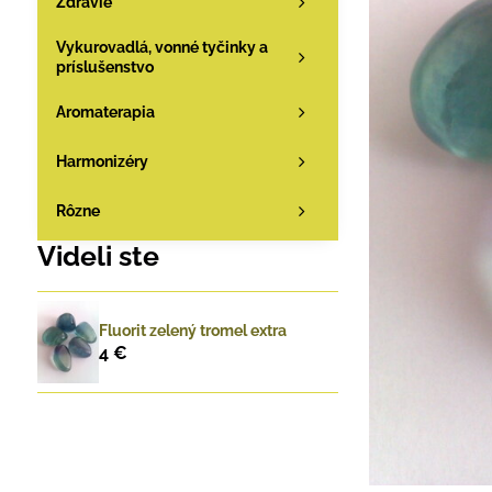
Zdravie
Vykurovadlá, vonné tyčinky a
príslušenstvo
Aromaterapia
Harmonizéry
Rôzne
Videli ste
Fluorit zelený tromel extra
4 €