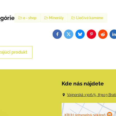
egórie
e - shop
Minerály
Liečivé kamene
Facebook
Twitter
Bluesky
Pinterest
Reddit
L
ajúci produkt
Kde nás nájdete
Vajnorská 1306/5, 83103 Brat