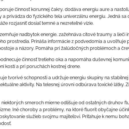
odporuje činnosť korunnej čakry, dodáva energiu aure a nas
a privádza do fyzického tela univerzálnu energiu. Jedná sa o
áže rozjasniť dosiaľ temné a nezreteľné vízie.
uzemňuje nadbytok energie, zažehnáva citové traumy a lieči i
tého prostredia. Prináša informácie z podvedomia a uvoľňuje pr
ostoje a názory. Pomáha pri žalúdočných problémoch a čre
t podnecuje činnosť tretieho oka a napomáha duševnej komuni
čení kostí a pri poruchách kostnej drene.
yšuje tvorivé schopnosti a udržuje energiu skupiny na stabilne
ektuálne aktivity. Na telesnej úrovni odbúrava toxické látky.
a v niektorých smeroch mierne odlišuje od ostatných druhov f
izme. Iné choroby a problémy, na ktoré fluorit obyčajne úči
skytovanie služieb svojmu majiteľovi. Priťahuje k nemu bo
odosť.