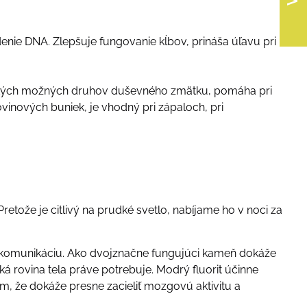
nie DNA. Zlepšuje fungovanie kĺbov, prináša úľavu pri
šetkých možných druhov duševného zmätku, pomáha pri
inových buniek, je vhodný pri zápaloch, pri
etože je citlivý na prudké svetlo, nabíjame ho v noci za
e komunikáciu. Ako dvojznačne fungujúci kameň dokáže
ká rovina tela práve potrebuje. Modrý fluorit účinne
ým, že dokáže presne zacieliť mozgovú aktivitu a