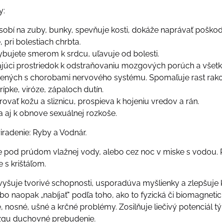
y:
obí na zuby, bunky, spevňuje kosti, dokáže naprávať poškode
, pri bolestiach chrbta.
ybujete smerom k srdcu, uľavuje od bolesti.
ikajúci prostriedok k odstraňovaniu mozgových porúch a v
jených s chorobami nervového systému. Spomaľuje rast rakov
rípke, viróze, zápaloch dutín.
vať kožu a sliznicu, prospieva k hojeniu vredov a rán.
va aj k obnove sexuálnej rozkoše.
iradenie: Ryby a Vodnár.
me pod prúdom vlažnej vody, alebo cez noc v miske s vodou. Pr
 s krištáľom.
zvyšuje tvorivé schopnosti, usporadúva myšlienky a zlepšuj
o naopak „nabíjať" podľa toho, ako to fyzická či biomagnetic
 nosné, ušné a krčné problémy. Zosilňuje liečivý potenciál t
ozgu duchovné prebudenie.