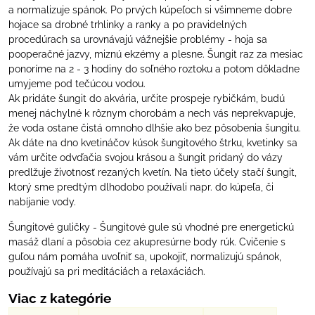
a normalizuje spánok. Po prvých kúpeľoch si všimneme dobre
hojace sa drobné trhlinky a ranky a po pravidelných
procedúrach sa urovnávajú vážnejšie problémy - hoja sa
pooperačné jazvy, miznú ekzémy a plesne. Šungit raz za mesiac
ponoríme na 2 - 3 hodiny do soľného roztoku a potom dôkladne
umyjeme pod tečúcou vodou.
Ak pridáte šungit do akvária, určite prospeje rybičkám, budú
menej náchylné k rôznym chorobám a nech vás neprekvapuje,
že voda ostane čistá omnoho dlhšie ako bez pôsobenia šungitu.
Ak dáte na dno kvetináčov kúsok šungitového štrku, kvetinky sa
vám určite odvďačia svojou krásou a šungit pridaný do vázy
predlžuje životnosť rezaných kvetín. Na tieto účely stačí šungit,
ktorý sme predtým dlhodobo používali napr. do kúpeľa, či
nabíjanie vody.
Šungitové guličky - Šungitové gule sú vhodné pre energetickú
masáž dlaní a pôsobia cez akupresúrne body rúk. Cvičenie s
guľou nám pomáha uvoľniť sa, upokojiť, normalizujú spánok,
používajú sa pri meditáciách a relaxáciách.
Viac z kategórie