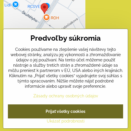
súkromia
Prajete si načítať externý obsah?
Povoliť tentokrát
Predvoľby súkromia
Povoliť a zapamätať - súhlas
s druhom cookie: Funkčné
Cookies používame na zlepšenie vašej návštevy tejto
webovej stránky, analýzu jej výkonnosti a zhromažďovanie
údajov o jej používaní. Na tento účel môžeme použiť
Otvoriť obsah v novom okne
nástroje a služby tretích strán a zhromaždené údaje sa
môžu preniesť k partnerom v EÚ, USA alebo iných krajinách.
Kliknutím na „Prijať všetky cookies“ vyjadrujete svoj súhlas s
Kontakty
týmto spracovaním. Nižšie môžete nájsť podrobné
informácie alebo upraviť svoje preferencie.
Naši priatelia
Zásady ochrany osobných údajov
Prijať všetky cookies
©
2026
Copyright
Predvoľby súkromia
Zásady ochrany osobných údajov
Ukázať podrobnosti
Vytvorené pomocou:
BiznisWeb.sk