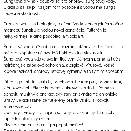
Šungitová drvina - používa sa pre prípravu šungitovej vody.
Ukázalo sa, že pri vzájomnom pôsobení s vodou má šungit
liečebné vlastnosti.
Pretvára vodu na biologicky aktívnu. Voda s energoinformačnou
matricou šungitu je vodou novej generácie. Fullerén je
najvýkonnejší a dlho pôsobiaci antioxidant.
Šungitová voda pôsobí na organizmus plánovite. Tlmí bolesti a
má protizápalové účinky. Má baktericídne vlastnosti.
Šungitová voda vďaka svojim liečivým účinkom pomáha liečiť
najrôznejšie zápalové ochorenia, alergické, vírusové, kožné,
kĺbové ťažkosti, choroby látkovej výmeny, a to týmito spôsobmi:
Pitím - gastritídu, kolitídu, prechladnutie (chrípku, bronchitídu),
žlčníkové a obličkové kamene, cukrovku, artritídu. Pomáha
obnoviť imunitný a energetický stav pri syndróme chronickej
únavy. Je dokázané, že fullerény bránia vzniku a rozvoju
arteriosklerózy.
Obklady - vredy, zle hojace sa rany, preležaniny, furunkuly,
lupienku, atopický ekzém.
Skvele zmierňuje bolesť pri popáleninách!