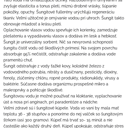
Táto voda má omladzujúce účinky. Každodenným umývaním sa
zvyšuje elasticita a tonus pleti, miznú drobné vrásky, šúpanie
pokožky, opuchy. Šungitové fullerény urýchľujú regeneráciu
tkanív. Veľmi užitočné je omývanie vodou pri uhroch. Šungit takto
obnovuje mladosť a krásu pleti.
Oplachovanie vlasov vodou spevňuje ich korienky, zamedzuje
plešateniu a vypadávaniu vlasov a dodáva im lesk a hebkosť.
Šungit je univerzálny sorbent. Nič sa nevyrovná schopnosti
šungitu čistiť vodu od škodlivých prímesí. Na svojom povrchu
absorbuje 95% nečistôt, odstraňuje zakalenie a dodáva vode
pramenitú chuť.
Šungit odstraňuje z vody ťažké kovy, koloidné železo z
vodovodného potrubia, nitráty a dusičnany, pesticídy, dioxíny,
fenoly, zlúčeniny chlóru, ropné produkty, rádionuklidy, vírusy a
baktérie. Súčasne dodáva organizmu prospešné mikro a
makroprvky a pohlcuje škodlivé.
Šungitovou vodu je možné používať na kloktanie, vyplachovanie
úst a nosa pri angínach, pri paradentóze a nádche.
Veľmi zdravé sú i šungitové kúpele. Voda vo vani by mala mať
teplotu 36 - 38 stupňov a ponoríme do nej valček so šungitovým
štrkom (asi 300 gramov). Kúpeľ má trvať 10- 15 minút a nie
častejšie ako každý druhý deň. Kúpeľ upokojuje, odstraňuje stres