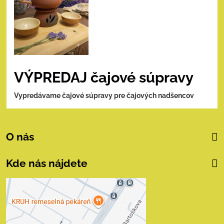
VÝPREDAJ čajové súpravy
Vypredávame čajové súpravy pre čajových nadšencov
O nás
Kde nás nájdete
Externý obsah je
blokovaný Voľbami