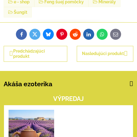
e - shop
Feng šuej pomôcky
Minerály
Šungit
Facebook
Twitter
Bluesky
Pinterest
Reddit
LinkedIn
WhatsApp
E-
mail
Predchádzajúci
Nasledujúci produkt
produkt
Akáša ezoterika
VÝPREDAJ