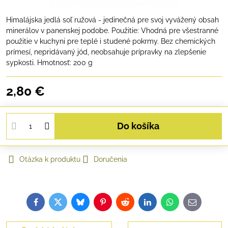
Himalájska jedlá soľ ružová - jedinečná pre svoj vyvážený obsah
minerálov v panenskej podobe. Použitie: Vhodná pre všestranné
použitie v kuchyni pre teplé i studené pokrmy. Bez chemických
prímesí, nepridávaný jód, neobsahuje prípravky na zlepšenie
sypkosti. Hmotnosť: 200 g
2,80 €
Do košíka
Otázka k produktu
Doručenia
Facebook
Twitter
Bluesky
Pinterest
Reddit
LinkedIn
WhatsApp
E-
mail