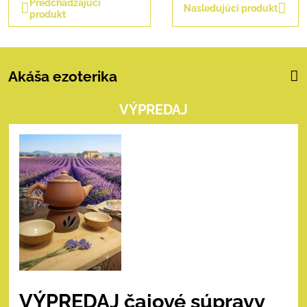
Predchádzajúci
Nasledujúci produkt
produkt
Akáša ezoterika
VÝPREDAJ
VÝPREDAJ čajové súpravy