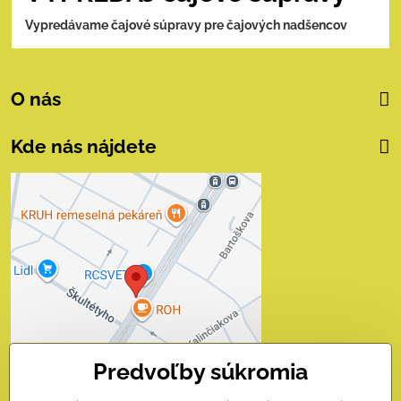
Vypredávame čajové súpravy pre čajových nadšencov
O nás
Kde nás nájdete
Externý obsah je
blokovaný Voľbami
súkromia
Prajete si načítať externý obsah?
Povoliť tentokrát
Predvoľby súkromia
Povoliť a zapamätať - súhlas
s druhom cookie: Funkčné