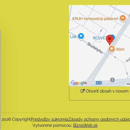
Externý obsah j
blokovaný Voľba
súkromia
Prajete si načítať externý 
Povoliť tentokrát
Povoliť a zapamätať - sú
s druhom cookie: Funk
Otvoriť obsah v novom
©
2026
Copyright
Predvoľby súkromia
Zásady ochrany osobných údaj
Vytvorené pomocou:
BiznisWeb.sk