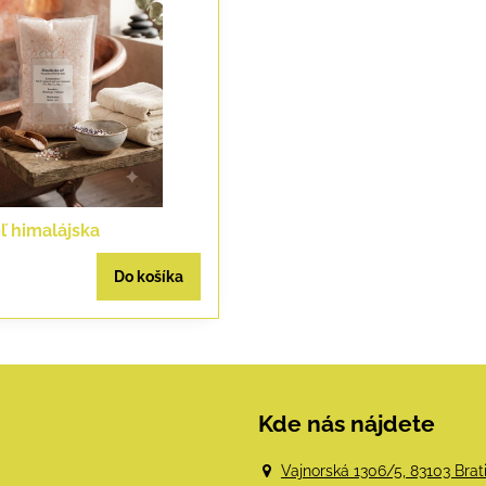
ľ himalájska
Do košíka
Kde nás nájdete
Vajnorská 1306/5, 83103 Brat