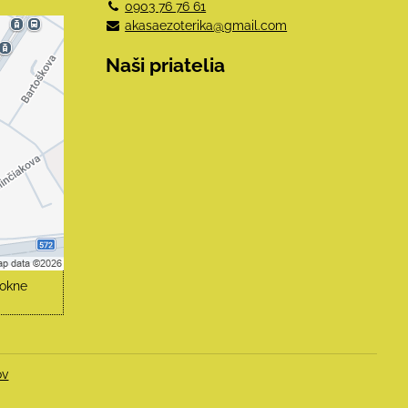
0903 76 76 61
akasaezoterika@gmail.com
e
Naši priatelia
mi
obsah?
hlas
čné
 okne
ov