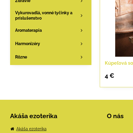
Zdravie
Vykurovadlá, vonné tyčinky a
príslušenstvo
Aromaterapia
Harmonizéry
Rôzne
Kúpeľová so
4 €
Akáša ezoterika
O nás
Akáša ezoterika