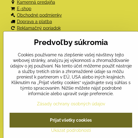
Kamenná predajňa
E-shop
Obchodné podmienky
Doprava a platba
Reklamačný poriadok
Odstúpenie od kúpnej zmluvy
Predvoľby súkromia
Ochrana osobných údajov
Kniha návštev
Kontakt
Cookies používame na zlepšenie vašej návštevy tejto
webovej stránky, analýzu jej výkonnosti a zhromažďovanie
údajov o jej používaní. Na tento účel môžeme použiť nástroje
a služby tretích strán a zhromaždené údaje sa môžu
preniesť k partnerom v EÚ, USA alebo iných krajinách.
Kliknutím na „Prijať všetky cookies“ vyjadrujete svoj súhlas s
týmto spracovaním. Nižšie môžete nájsť podrobné
informácie alebo upraviť svoje preferencie.
Zásady ochrany osobných údajov
Prijať všetky cookies
Ukázať podrobnosti