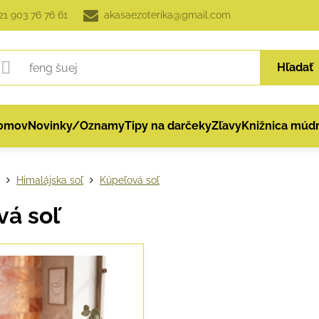
21 903 76 76 61
akasaezoterika@gmail.com
Hľadať
omov
Novinky/Oznamy
Tipy na darčeky
Zľavy
Knižnica múdr
p
Himalájska soľ
Kúpeľová soľ
vá soľ