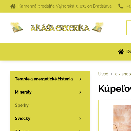
Kamenná predajňa Vajnorská 5, 831 03 Bratislava
+4
D
Úvod
e - sho
Terapie a energetické čistenia
Kúpeľo
Minerály
Šperky
Sviečky