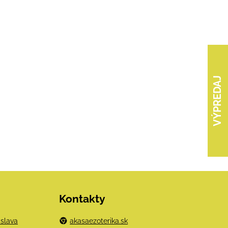
VÝPREDAJ
Kontakty
islava
akasaezoterika.sk