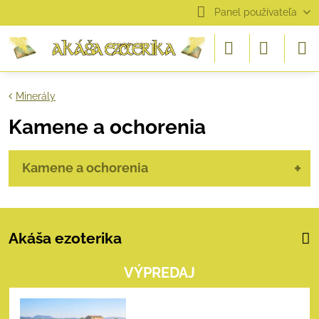
Panel používateľa
Minerály
Kamene a ochorenia
Kamene a ochorenia
Akáša ezoterika
VÝPREDAJ