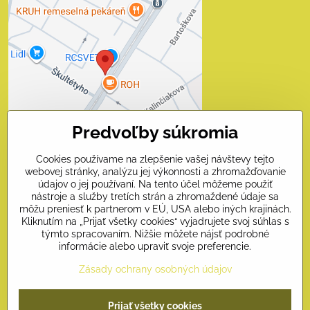
Externý obsah je
blokovaný Voľbami
súkromia
Prajete si načítať externý obsah?
Povoliť tentokrát
Predvoľby súkromia
Povoliť a zapamätať - súhlas
s druhom cookie: Funkčné
Cookies používame na zlepšenie vašej návštevy tejto
webovej stránky, analýzu jej výkonnosti a zhromažďovanie
Otvoriť obsah v novom okne
údajov o jej používaní. Na tento účel môžeme použiť
nástroje a služby tretích strán a zhromaždené údaje sa
môžu preniesť k partnerom v EÚ, USA alebo iných krajinách.
Kliknutím na „Prijať všetky cookies“ vyjadrujete svoj súhlas s
Kontakty
týmto spracovaním. Nižšie môžete nájsť podrobné
informácie alebo upraviť svoje preferencie.
Naši priatelia
Zásady ochrany osobných údajov
©
2026
Copyright
Prijať všetky cookies