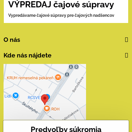
VÝPREDAJ čajové súpravy
Vypredávame čajové súpravy pre čajových nadšencov
O nás
Kde nás nájdete
Externý obsah je
blokovaný Voľbami
súkromia
Prajete si načítať externý obsah?
Povoliť tentokrát
Predvoľby súkromia