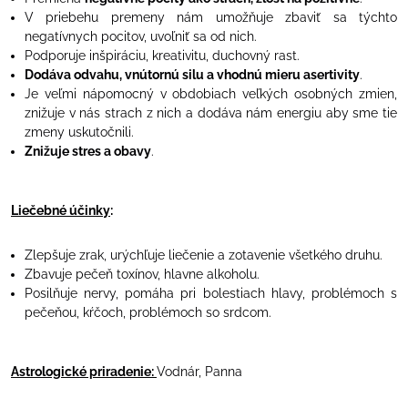
V priebehu premeny nám umožňuje zbaviť sa týchto
negatívnych pocitov, uvoľniť sa od nich.
Podporuje inšpiráciu, kreativitu, duchovný rast.
Dodáva odvahu, vnútornú silu a vhodnú mieru asertivity
.
Je veľmi nápomocný v obdobiach veľkých osobných zmien,
znižuje v nás strach z nich a dodáva nám energiu aby sme tie
zmeny uskutočnili.
Znižuje stres a obavy
.
Liečebné účinky
:
Zlepšuje zrak, urýchľuje liečenie a zotavenie všetkého druhu.
Zbavuje pečeň toxínov, hlavne alkoholu.
Posilňuje nervy, pomáha pri bolestiach hlavy, problémoch s
pečeňou, kŕčoch, problémoch so srdcom.
Astrologické priradenie:
Vodnár, Panna