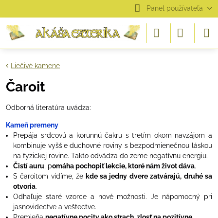
Panel používateľa
Liečivé kamene
Čaroit
Odborná literatúra uvádza:
Kameň premeny
Prepája srdcovú a korunnú čakru s tretím okom navzájom a
kombinuje vyššie duchovné roviny s bezpodmienečnou láskou
na fyzickej rovine. Takto odvádza do zeme negatívnu energiu.
Čistí auru
, p
omáha pochopiť lekcie, ktoré nám život dáva
.
S čaroitom vidíme, že
kde sa jedny dvere zatvárajú, druhé sa
otvoria
.
Odhaľuje staré vzorce a nové možnosti. Je nápomocný pri
jasnovidectve a veštectve.
Premieňa
negatívne pocity ako strach, zlosť na pozitívne
.