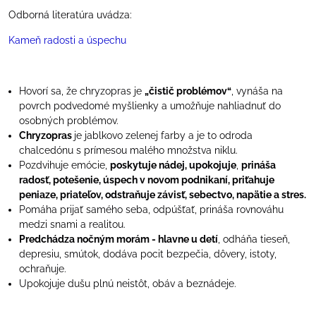
Odborná literatúra uvádza:
Kameň radosti a úspechu
Hovorí sa, že chryzopras je
„čistič problémov“
, vynáša na
povrch podvedomé myšlienky a umožňuje nahliadnuť do
osobných problémov.
Chryzopras
je jablkovo zelenej farby a je to odroda
chalcedónu s prímesou malého množstva niklu.
Pozdvihuje emócie,
poskytuje nádej, upokojuje
,
prináša
radosť, potešenie, úspech v novom podnikaní, priťahuje
peniaze, priateľov, odstraňuje závisť, sebectvo, napätie a stres.
Pomáha prijať samého seba, odpúšťať, prináša rovnováhu
medzi snami a realitou.
Predchádza nočným morám - hlavne u detí
, odháňa tieseň,
depresiu, smútok, dodáva pocit bezpečia, dôvery, istoty,
ochraňuje.
Upokojuje dušu plnú neistôt, obáv a beznádeje.