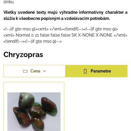
slnku.
Všetky uvedené texty majú výhradne informatívny charakter a
slúžia k všeobecne popisným a vzdelávacím potrebám.
<!--[if gte mso 9]><xml> </xml><![endif]--><!--[if gte mso 9]>
<xml> Normal 0 21 false false false SK X-NONE X-NONE </xml>
<![endif]--><!--[if gte mso 9]-->
Chryzopras
Cena
Parametre