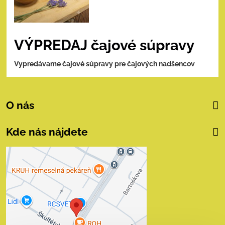
VÝPREDAJ čajové súpravy
Vypredávame čajové súpravy pre čajových nadšencov
O nás
Kde nás nájdete
Externý obsah je
blokovaný Voľbami
súkromia
Prajete si načítať externý obsah?