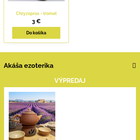
Chryzopras - tromel
3 €
Do košíka
Akáša ezoterika
VÝPREDAJ