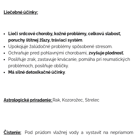
Liečebné účinky:
Lieči srdcové choroby, kožné problémy, celkovú slabosť,
poruchy štítnej žľazy, tráviaci systém
.
Upokojuje žalúdočné problémy spôsobené stresom.
Ochraňuje pred pohlavnými chorobami,
zvyšuje plodnosť.
Posilňuje zrak, zastavuje krvácanie, pomáha pri reumatických
problémoch, posilňuje obličky.
Má silné detoxikačné účinky
.
Astrologické priradenie:
Rak, Kozorožec, Strelec
Čistenie:
Pod prúdom vlažnej vody a vystaviť na nepriamom