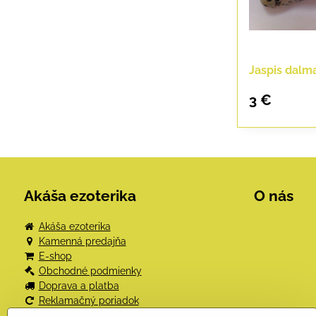
Jaspis dalm
3 €
Akáša ezoterika
O nás
Akáša ezoterika
Kamenná predajňa
E-shop
Obchodné podmienky
Doprava a platba
Reklamačný poriadok
Odstúpenie od kúpnej zmluvy