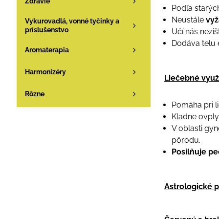
Zdravie
Podľa starý
Neustále
vyž
Vykurovadlá, vonné tyčinky a
príslušenstvo
Učí nás neziš
Dodáva telu 
Aromaterapia
Harmonizéry
Liečebné využi
Rôzne
Pomáha pri l
Kladne ovply
V oblasti gy
pôrodu.
Posilňuje pe
Astrologické p