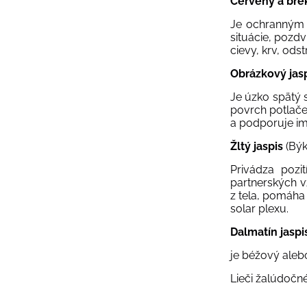
Červený a bre
Je ochranným 
situácie, pozdv
cievy, krv, ods
Obrázkový jas
Je úzko spätý 
povrch potlačen
a podporuje im
Žltý jaspis
(Býk
Privádza pozi
partnerských v
z tela, pomáha
solar plexu.
Dalmatín jaspi
je béžový aleb
Lieči žalúdočn