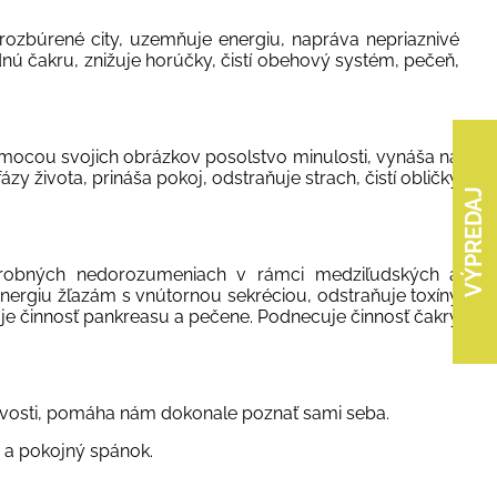
ozbúrené city, uzemňuje energiu, napráva nepriaznivé
dnú čakru, znižuje horúčky, čistí obehový systém, pečeň,
mocou svojich obrázkov posolstvo minulosti, vynáša na
zy života, prináša pokoj, odstraňuje strach, čistí obličky
VÝPREDAJ
i drobných nedorozumeniach v rámci medziľudských a
energiu žľazám s vnútornou sekréciou, odstraňuje toxíny
zuje činnosť pankreasu a pečene. Podnecuje činnosť čakry
livosti, pomáha nám dokonale poznať sami seba.
ý a pokojný spánok.