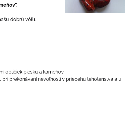
meňov".
 našu dobrú vôľu.
.
í obličiek piesku a kameňov.
, pri prekonávaní nevoľnosti v priebehu tehotenstva a u