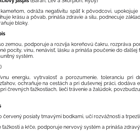
kciový jaspis
(Baran, Lev a Škorpión, Ryby)
kameňom, odráža negativitu späť k pôvodcovi, upokojuje r
ihuje krásu a pôvab, prináša zdravie a silu, podnecuje zákla
traňuje bloky.
pis
so zemou, podporuje a rozvíja koreňovú čakru, rozpráva po
é pocity, vinu, nenávisť, lásku a prináša poučenie do ďalšej fá
unitný systém.
)
tívnu energiu, vytrvalosť a porozumenie, toleranciu pr
zťahov, ochraňuje na cestách a pri duševnej práci, dodáva 
 pri črevných ťažkostiach, lieči trávenie a žalúdok, povzbud
s
o červený posiaty tmavými bodkami, učí rozvážnosti a trpez
é ťažkosti a kŕče, podporuje nervový systém a prináša zdrav