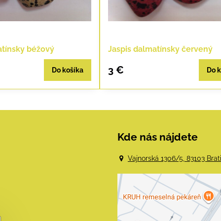
atínsky béžový
Jaspis dalmatínsky červený
3 €
Do košíka
Do k
Kde nás nájdete
Vajnorská 1306/5, 83103 Brat
Externý obsah j
blokovaný Voľba