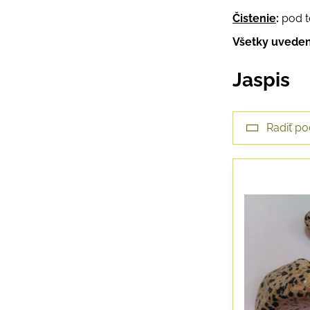
Čistenie
:
pod t
Všetky uveden
Jaspis
Radiť po