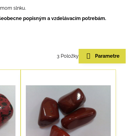
amom slnku.
 všeobecne popisným a vzdelávacím potrebám.
3
Položky
Parametre