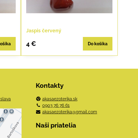
Jaspis červený
4 €
ošíka
Do košíka
Kontakty
islava
akasaezoterika.sk
0903 76 76 61
akasaezoterika@gmail.com
e
Naši priatelia
mi