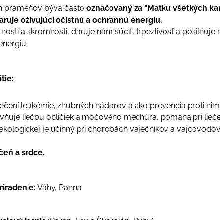
ch prameňov býva často
označovaný za "Matku všetkých ka
aruje oživujúci očistnú a ochrannú energiu.
tnosti a skromnosti, daruje nám súcit, trpezlivosť a posilňuje
energiu.
tie:
iečení leukémie, zhubných nádorov a ako prevencia proti nim
vňuje liečbu obličiek a močového mechúra, pomáha pri liečen
nekologickej je účinný pri chorobách vaječníkov a vajcovodov
čeň a srdce.
riradenie:
Váhy, Panna