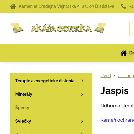
Kamenná predajňa Vajnorská 5, 831 03 Bratislava
+4
D
Úvod
e - sho
Terapie a energetické čistenia
Jaspis
Minerály
Odborná litera
Šperky
Kameň ochran
Sviečky