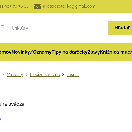
21 903 76 76 61
akasaezoterika@gmail.com
Hľadať
omov
Novinky/Oznamy
Tipy na darčeky
Zľavy
Knižnica múdr
p
Minerály
Liečivé kamene
Jaspis
túra uvádza:
y