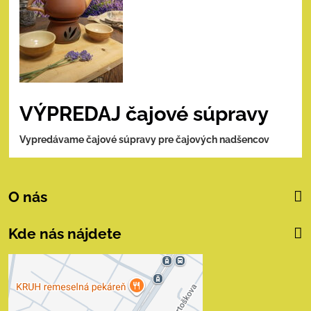
VÝPREDAJ čajové súpravy
Vypredávame čajové súpravy pre čajových nadšencov
O nás
Kde nás nájdete
Externý obsah je
blokovaný Voľbami