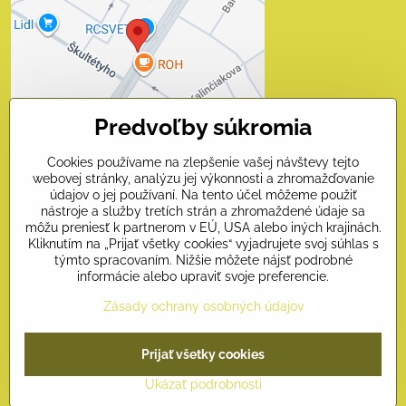
súkromia
Prajete si načítať externý obsah?
Povoliť tentokrát
Predvoľby súkromia
Povoliť a zapamätať - súhlas
s druhom cookie: Funkčné
Cookies používame na zlepšenie vašej návštevy tejto
webovej stránky, analýzu jej výkonnosti a zhromažďovanie
Otvoriť obsah v novom okne
údajov o jej používaní. Na tento účel môžeme použiť
nástroje a služby tretích strán a zhromaždené údaje sa
môžu preniesť k partnerom v EÚ, USA alebo iných krajinách.
Kliknutím na „Prijať všetky cookies“ vyjadrujete svoj súhlas s
Kontakty
týmto spracovaním. Nižšie môžete nájsť podrobné
informácie alebo upraviť svoje preferencie.
Naši priatelia
Zásady ochrany osobných údajov
©
2026
Copyright
Prijať všetky cookies
Predvoľby súkromia
Zásady ochrany osobných údajov
Ukázať podrobnosti
Vytvorené pomocou:
BiznisWeb.sk