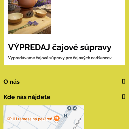
VÝPREDAJ čajové súpravy
Vypredávame čajové súpravy pre čajových nadšencov
O nás
Kde nás nájdete
Externý obsah je
blokovaný Voľbami