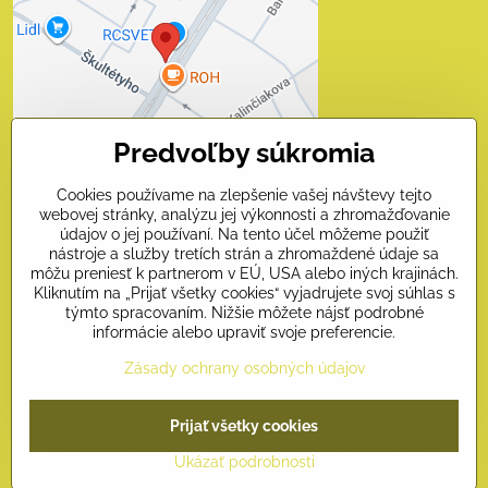
súkromia
Prajete si načítať externý obsah?
Povoliť tentokrát
Predvoľby súkromia
Povoliť a zapamätať - súhlas
s druhom cookie: Funkčné
Cookies používame na zlepšenie vašej návštevy tejto
webovej stránky, analýzu jej výkonnosti a zhromažďovanie
Otvoriť obsah v novom okne
údajov o jej používaní. Na tento účel môžeme použiť
nástroje a služby tretích strán a zhromaždené údaje sa
môžu preniesť k partnerom v EÚ, USA alebo iných krajinách.
Kliknutím na „Prijať všetky cookies“ vyjadrujete svoj súhlas s
Kontakty
týmto spracovaním. Nižšie môžete nájsť podrobné
informácie alebo upraviť svoje preferencie.
Naši priatelia
Zásady ochrany osobných údajov
©
2026
Copyright
Prijať všetky cookies
Predvoľby súkromia
Zásady ochrany osobných údajov
Ukázať podrobnosti
Vytvorené pomocou:
BiznisWeb.sk