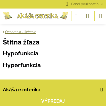
Panel používateľa
Ochorenia - liečenie
Štítna žľaza
Hypofunkcia
Hyperfunkcia
Akáša ezoterika
VÝPREDAJ