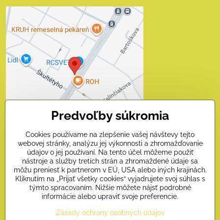
Externý obsah je
blokovaný Voľbami
súkromia
Prajete si načítať externý obsah?
Povoliť tentokrát
Predvoľby súkromia
Povoliť a zapamätať - súhlas
s druhom cookie: Funkčné
Cookies používame na zlepšenie vašej návštevy tejto
webovej stránky, analýzu jej výkonnosti a zhromažďovanie
Otvoriť obsah v novom okne
údajov o jej používaní. Na tento účel môžeme použiť
nástroje a služby tretích strán a zhromaždené údaje sa
môžu preniesť k partnerom v EÚ, USA alebo iných krajinách.
Kliknutím na „Prijať všetky cookies“ vyjadrujete svoj súhlas s
Kontakty
týmto spracovaním. Nižšie môžete nájsť podrobné
informácie alebo upraviť svoje preferencie.
Naši priatelia
Zásady ochrany osobných údajov