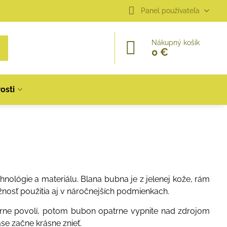
Panel používateľa
Nákupný košík
0 €
osti
hnológie a materiálu. Blana bubna je z jelenej kože, rám
žnosť použitia aj v náročnejších podmienkach.
erne povolí, potom bubon opatrne vypnite nad zdrojom
e začne krásne znieť.