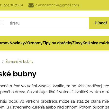
21 903 76 76 61
akasaezoterika@gmail.com
Hľadať
omov
Novinky/Oznamy
Tipy na darčeky
Zľavy
Knižnica múdr
p
Šamanské bubny
ské bubny
né ručne vo veľmi vysokej kvalite, za použitia tradičnej tec
peného dreva, čo zaisťuje dlhú životnosť, kvalitný zvuk a mo
hšiu dobu vo vlhkom prostredí, môže sa stať, že blana mi
nom, u ústredného kúrenia alebo nad ohňom. Potom bubon zas