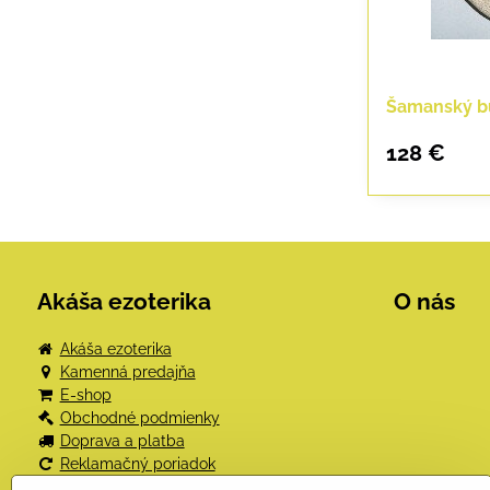
Šamanský b
128 €
Akáša ezoterika
O nás
Akáša ezoterika
Kamenná predajňa
E-shop
Obchodné podmienky
Doprava a platba
Reklamačný poriadok
Odstúpenie od kúpnej zmluvy