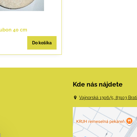
ubon 40 cm
Do košíka
Kde nás nájdete
Vajnorská 1306/5, 83103 Brat
Externý obsah j
blokovaný Voľba