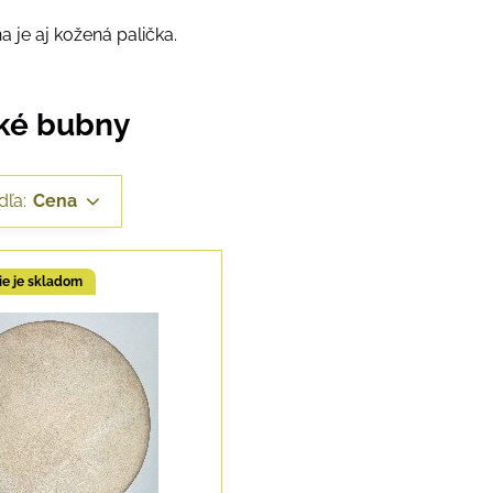
 je aj kožená palička.
ké bubny
dľa:
Cena
e je skladom