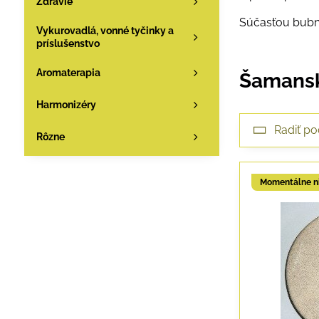
Zdravie
Súčasťou bubna
Vykurovadlá, vonné tyčinky a
príslušenstvo
Aromaterapia
Šamans
Harmonizéry
Radiť po
Rôzne
Momentálne ni