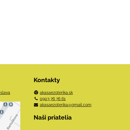
Kontakty
islava
akasaezoterika.sk
0903 76 76 61
akasaezoterika@gmail.com
e
Naši priatelia
mi