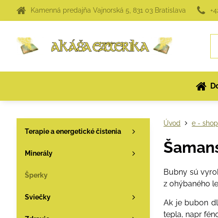
Kamenná predajňa Vajnorská 5, 831 03 Bratislava
+4
D
Úvod
e - sho
Terapie a energetické čistenia
Šaman
Minerály
Bubny sú vyrobe
Šperky
z ohýbaného le
Sviečky
Ak je bubon dl
tepla, napr fé