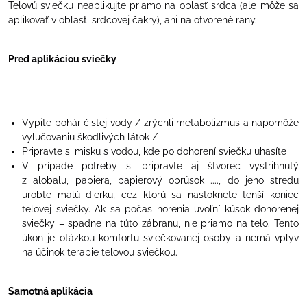
Telovú sviečku neaplikujte priamo na oblasť srdca (ale môže sa
aplikovať v oblasti srdcovej čakry), ani na otvorené rany.
Pred aplikáciou sviečky
Vypite pohár čistej vody / zrýchli metabolizmus a napomôže
vylučovaniu škodlivých látok /
Pripravte si misku s vodou, kde po dohorení sviečku uhasíte
V prípade potreby si pripravte aj štvorec vystrihnutý
z alobalu, papiera, papierový obrúsok ...., do jeho stredu
urobte malú dierku, cez ktorú sa nastoknete tenší koniec
telovej sviečky. Ak sa počas horenia uvoľní kúsok dohorenej
sviečky – spadne na túto zábranu, nie priamo na telo. Tento
úkon je otázkou komfortu sviečkovanej osoby a nemá vplyv
na účinok terapie telovou sviečkou.
Samotná aplikácia