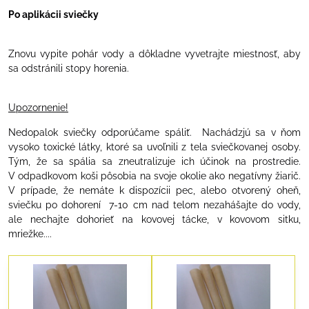
Po aplikácii sviečky
Znovu vypite pohár vody a dôkladne vyvetrajte miestnosť, aby
sa odstránili stopy horenia.
Upozornenie!
Nedopalok sviečky odporúčame spáliť. Nachádzjú sa v ňom
vysoko toxické látky, ktoré sa uvoľnili z tela sviečkovanej osoby.
Tým, že sa spália sa zneutralizuje ich účinok na prostredie.
V odpadkovom koši pôsobia na svoje okolie ako negatívny žiarič.
V prípade, že nemáte k dispozícii pec, alebo otvorený oheň,
sviečku po dohorení 7-10 cm nad telom nezahášajte do vody,
ale nechajte dohorieť na kovovej tácke, v kovovom sitku,
mriežke....