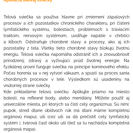
Aplikácia telovej sviečky
Telová sviečka sa používa hlavne pri zmiernení zápalových
procesov a ich pozostatkov chronického charakteru, pri čistení
lymfatického systému, bolestiach, problémoch s tráviacim
traktom, nervovým systémom, uvoľňuje napätie v chrbtici
a kĺboch. Odstraňuje chorobné stavy a procesy, ako aj ich
pozostatky z tela. Všetky tieto chorobné stavy blokujú životnú
energiu. Telová sviečka napomáha odstrániť ich a znovuobnoviť
prirodzený, zdravý a vyživujúci prúd životnej energie. Na
fyzikálnej úrovni funguje sviečka na princípe komínového efektu.
Počas horenia sa v nej vytvorí vákuum, a spustí sa proces sania
chorobných procesov v tele. Výsledkom sú usadeniny na
vnútornej strane sviečky.
Kde prikladáme telovú sviečku: Aplikujte priamo na miesto
bolesti, na reflexné body, alebo meridiány. Môžete použiť aj
univerzálne miesta, pri ktorých sa čistí celý organizmus. Sú nimi:
pupok, stred dlane obidvoch rúk (na dlani máme kompletnú
orgánovú mapu), uši (cez uši sa dá prečistiť celý lymfatický
systém ), tvárová časť okolo uší (tiež sa tu nachádza kompletná
orgánová mapa).