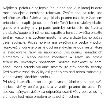
Nájdite si polohu / najlepšie ľah, alebo sed /, v ktorej budete
môcť pokojne a nerušene relaxovať. Zvoľte bod na tele, kde
priložíte sviečku. Sviečka sa prikladá priamo na telo, v žiadnom
prípade sa neaplikuje cez oblečenie. Tenší koniec sviečky obaľte
gázou 2-3 vrstvy a v prípade potreby umiestnite do štvorca
z alobalu/papiera. Širší koniec zapáľte a horiacu sviečku priložte
tenším koncom na zvolené miesto na telo a držte kolmo počas
celej aplikácie. Počas horenia má sviečkovaná osoba v pokoji
relaxovať, vhodné je brušné dýchanie, dýchanie do miesta, ktoré
je sviečkované /aby sa napomohlo uvoľňovaniu nežiadúcich
elementov /, alebo cielená meditácia – záleží na profile
terapeuta. Rovnakým spôsobom môžete sviečkovať aj sami
seba. Počas horenia vizuálne skontrolujte stav horenia sviečky.
Keď sviečka zhorí do výšky asi 7 až 10 cm nad telom, zahaste ju
v pripravenej nádobke s vodou.
Pri ušných sviečkach postupujte rovnako, ľahnite si na bok, užší
koniec sviečky obaľte gázou a zaveďte priamo do ucha. Pri
aplikácii ušných sviečok sa odporúča ošetriť vždy obidve uši, aj
v prípade keď máte problém len s jedným uchom.