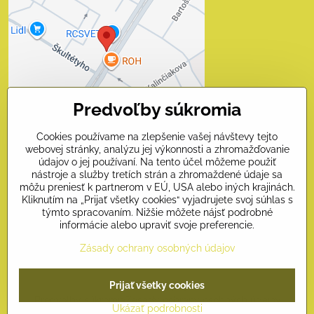
blokovaný Voľbami
súkromia
Prajete si načítať externý obsah?
Povoliť tentokrát
Predvoľby súkromia
Povoliť a zapamätať - súhlas
s druhom cookie: Funkčné
Cookies používame na zlepšenie vašej návštevy tejto
webovej stránky, analýzu jej výkonnosti a zhromažďovanie
Otvoriť obsah v novom okne
údajov o jej používaní. Na tento účel môžeme použiť
nástroje a služby tretích strán a zhromaždené údaje sa
môžu preniesť k partnerom v EÚ, USA alebo iných krajinách.
Kliknutím na „Prijať všetky cookies“ vyjadrujete svoj súhlas s
Kontakty
týmto spracovaním. Nižšie môžete nájsť podrobné
informácie alebo upraviť svoje preferencie.
Naši priatelia
Zásady ochrany osobných údajov
©
2026
Copyright
Prijať všetky cookies
Predvoľby súkromia
Zásady ochrany osobných údajov
Ukázať podrobnosti