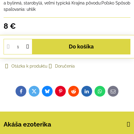
a bylinná, starobylá, veľmi typická Krajina pôvodu:Poľsko Spôsob
spaľovania: uhlík
8 €
Do košíka
Otázka k produktu
Doručenia
Facebook
Twitter
Bluesky
Pinterest
Reddit
LinkedIn
WhatsApp
E-
mail
Akáša ezoterika