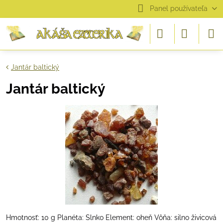
Panel používateľa
Jantár baltický
Jantár baltický
Hmotnosť: 10 g Planéta: Slnko Element: oheň Vôňa: silno živicová