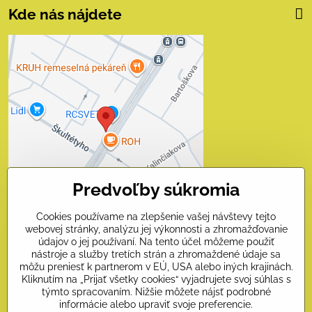
Kde nás nájdete
Externý obsah je
blokovaný Voľbami
súkromia
Prajete si načítať externý obsah?
Povoliť tentokrát
Predvoľby súkromia
Povoliť a zapamätať - súhlas
s druhom cookie: Funkčné
Cookies používame na zlepšenie vašej návštevy tejto
webovej stránky, analýzu jej výkonnosti a zhromažďovanie
Otvoriť obsah v novom okne
údajov o jej používaní. Na tento účel môžeme použiť
nástroje a služby tretích strán a zhromaždené údaje sa
môžu preniesť k partnerom v EÚ, USA alebo iných krajinách.
Kliknutím na „Prijať všetky cookies“ vyjadrujete svoj súhlas s
Kontakty
týmto spracovaním. Nižšie môžete nájsť podrobné
informácie alebo upraviť svoje preferencie.