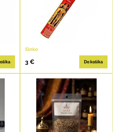
Slnko
3 €
ošíka
Do košíka