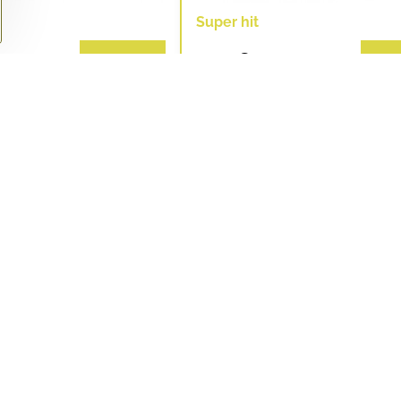
Super hit
3,80 €
Do košíka
Do k
ata BIO
Tulsi