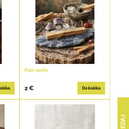
Palo santo
2 €
ošíka
Do košíka