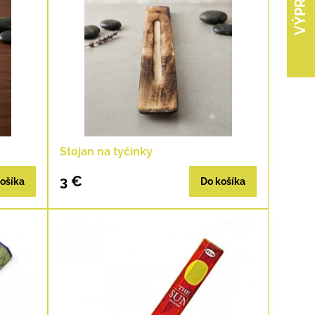
VÝPREDAJ
Stojan na tyčinky
3 €
ošíka
Do košíka