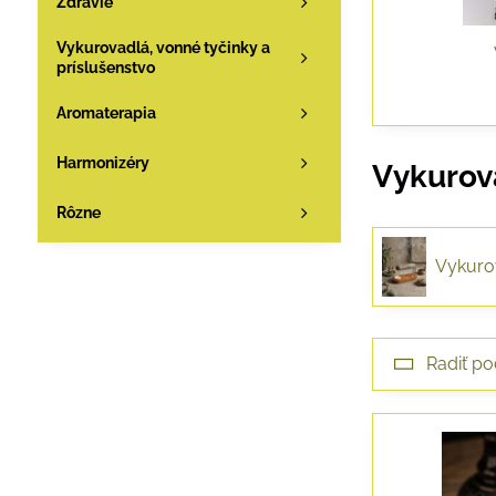
Zdravie
Vykurovadlá, vonné tyčinky a
príslušenstvo
Aromaterapia
Harmonizéry
Vykurov
Rôzne
Vykuro
Radiť po