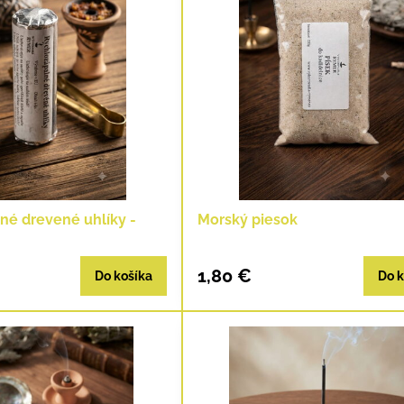
né drevené uhlíky -
Morský piesok
1,80 €
Do košíka
Do k