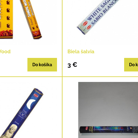
Wood
Biela šalvia
3 €
Do košíka
Do k