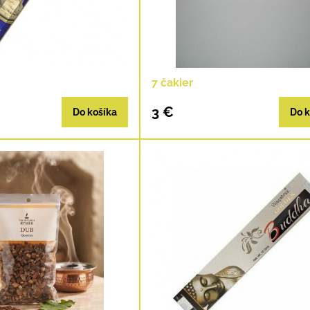
7 čakier
3 €
Do košíka
Do k