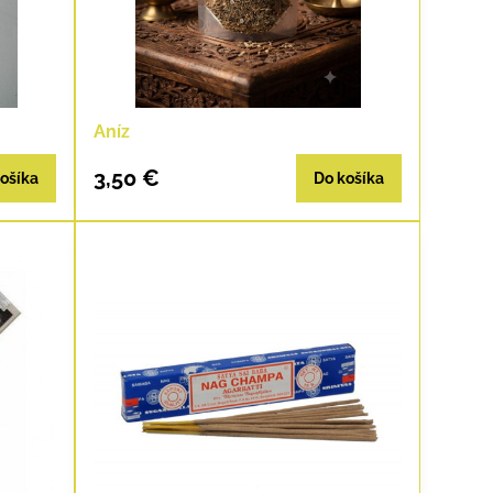
Aníz
3,50 €
ošíka
Do košíka