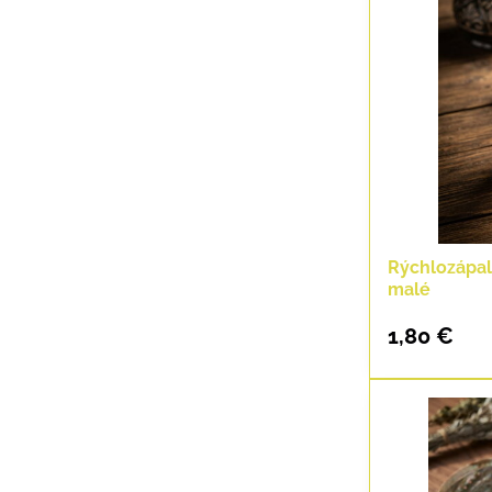
Rýchlozápal
malé
1,80 €