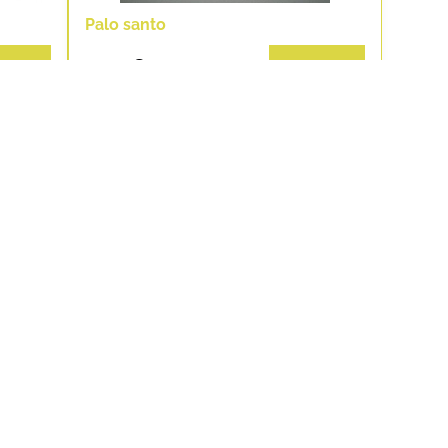
Palo santo
3,80 €
ošíka
Do košíka
Damiana