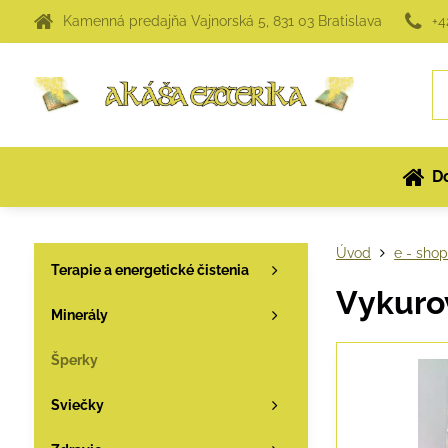
Kamenná predajňa Vajnorská 5, 831 03 Bratislava
+4
D
Úvod
e - sho
Terapie a energetické čistenia
Vykurov
Minerály
Šperky
Sviečky