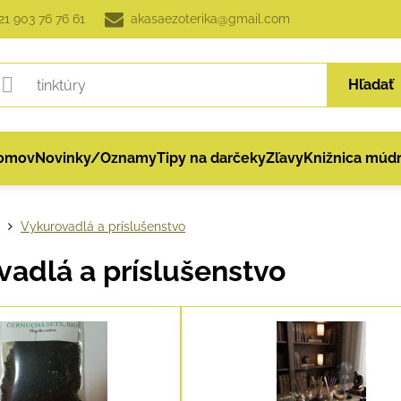
21 903 76 76 61
akasaezoterika@gmail.com
Hľadať
omov
Novinky/Oznamy
Tipy na darčeky
Zľavy
Knižnica múdr
p
Vykurovadlá a príslušenstvo
adlá a príslušenstvo