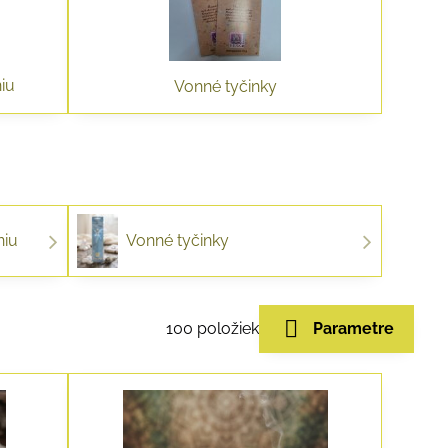
iu
Vonné tyčinky
niu
Vonné tyčinky
100
položiek
Parametre