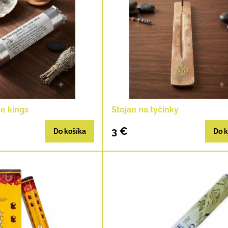
ee kings
Stojan na tyčinky
3 €
Do košíka
Do k