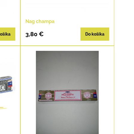
Nag champa
3,80 €
ošíka
Do košíka