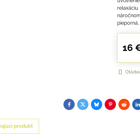
uvoľnenie
relaxáciu
náročnom 
pieporná,
16 
Otázka
Facebook
Twitter
Bluesky
Pinterest
Reddit
L
ajúci produkt