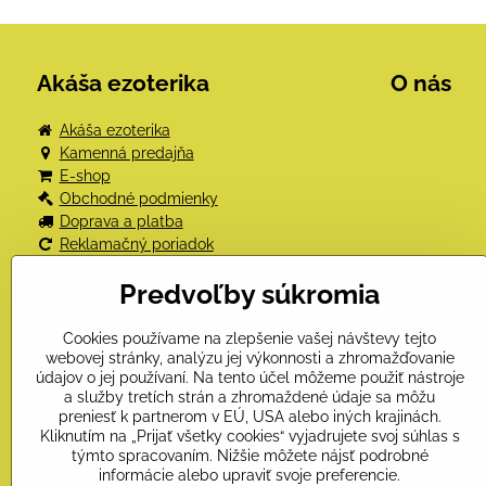
Akáša ezoterika
O nás
Akáša ezoterika
Kamenná predajňa
E-shop
Obchodné podmienky
Doprava a platba
Reklamačný poriadok
Odstúpenie od kúpnej zmluvy
Predvoľby súkromia
Ochrana osobných údajov
Kniha návštev
Kontakt
Cookies používame na zlepšenie vašej návštevy tejto
webovej stránky, analýzu jej výkonnosti a zhromažďovanie
údajov o jej používaní. Na tento účel môžeme použiť nástroje
a služby tretích strán a zhromaždené údaje sa môžu
preniesť k partnerom v EÚ, USA alebo iných krajinách.
Kliknutím na „Prijať všetky cookies“ vyjadrujete svoj súhlas s
týmto spracovaním. Nižšie môžete nájsť podrobné
informácie alebo upraviť svoje preferencie.