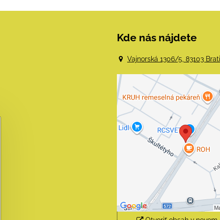
Kde nás nájdete
Vajnorská 1306/5, 83103 Brat
Externý obsah j
blokovaný Voľba
súkromia
Prajete si načítať externý 
Povoliť tentokrát
Povoliť a zapamätať - sú
s druhom cookie: Funk
Otvoriť obsah v novom