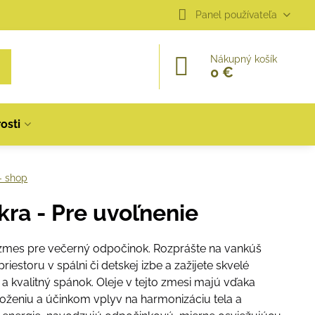
Panel používateľa
Nákupný košík
0 €
osti
- shop
akra - Pre uvoľnenie
zmes pre večerný odpočinok. Rozprášte na vankúš
riestoru v spálni či detskej izbe a zažijete skvelé
 a kvalitný spánok. Oleje v tejto zmesi majú vďaka
oženiu a účinkom vplyv na harmonizáciu tela a