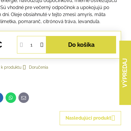
 energie, navodzujú odpočinkovú, mierne osviežujúcu
. Sú vhodné pre večerný odpočinok a upokojujú po
dni. Oleje obsiahnuté v tejto zmesi: amyris, mäta
 limetka, pomaranč, citrónová tráva, levanduľa.
€
Do košíka
VÝPREDAJ
 k produktu
Doručenia
inkedIn
WhatsApp
E-
mail
Nasledujúci produkt