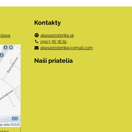
Kontakty
islava
akasaezoterika.sk
0903 76 76 61
akasaezoterika@gmail.com
e
Naši priatelia
mi
obsah?
hlas
čné
 okne