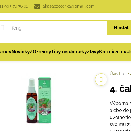
21 903 76 76 61
akasaezoterika@gmail.com
Hľadať
omov
Novinky/Oznamy
Tipy na darčeky
Zľavy
Knižnica múdr
Úvod
e 
4. č
Výborná 
alebo do p
uvoľnenie
svojmu zl