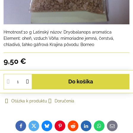
Hmotnosť:10 g Latinský názov: Dryobalanops aromatica
Element: oheň, vzduch Vôňa: mimoriadne jemná, čerstvá,
chladivá, ľahko gáfrová Krajina pôvodu: Borneo
9,50 €
Do košíka
Otázka k produktu
Doručenia
Facebook
Twitter
Bluesky
Pinterest
Reddit
LinkedIn
WhatsApp
E-
mail