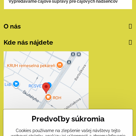
Vypredávame čajové súpravy pre čajových nadšencov
O nás
Kde nás nájdete
Externý obsah je
blokovaný Voľbami
súkromia
Prajete si načítať externý obsah?
Povoliť tentokrát
Predvoľby súkromia
Povoliť a zapamätať - súhlas
s druhom cookie: Funkčné
Cookies používame na zlepšenie vašej návštevy tejto