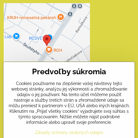
Externý obsah je
blokovaný Voľbami
súkromia
Prajete si načítať externý obsah?
Povoliť tentokrát
Predvoľby súkromia
Povoliť a zapamätať - súhlas
s druhom cookie: Funkčné
Cookies používame na zlepšenie vašej návštevy tejto
webovej stránky, analýzu jej výkonnosti a zhromažďovanie
Otvoriť obsah v novom okne
údajov o jej používaní. Na tento účel môžeme použiť
nástroje a služby tretích strán a zhromaždené údaje sa
môžu preniesť k partnerom v EÚ, USA alebo iných krajinách.
Kliknutím na „Prijať všetky cookies“ vyjadrujete svoj súhlas s
Kontakty
týmto spracovaním. Nižšie môžete nájsť podrobné
informácie alebo upraviť svoje preferencie.
Naši priatelia
Zásady ochrany osobných údajov