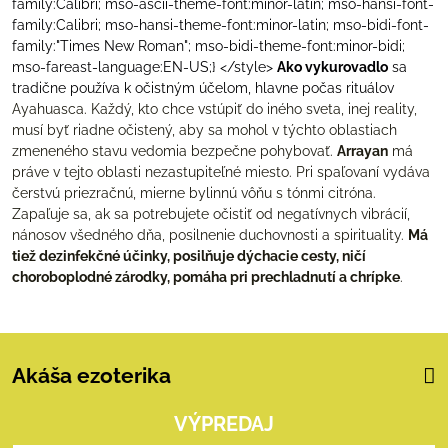
family:Calibri; mso-ascii-theme-font:minor-latin; mso-hansi-font-
family:Calibri; mso-hansi-theme-font:minor-latin; mso-bidi-font-
family:"Times New Roman"; mso-bidi-theme-font:minor-bidi;
mso-fareast-language:EN-US;} </style>
Ako vykurovadlo
sa
tradične používa k očistným účelom, hlavne počas rituálov
Ayahuasca. Každý
, kto chce vstúpiť do iného sveta, inej reality,
musí byť riadne očistený, aby sa mohol v týchto oblastiach
zmeneného stavu vedomia bezpečne pohybovať.
Arrayan
má
práve v tejto oblasti nezastupiteľné miesto. Pri spaľovaní vydáva
čerstvú priezračnú, mierne bylinnú vôňu s tónmi citróna.
Zapaľuje sa, ak sa potrebujete očistiť od negatívnych vibrácií,
nánosov všedného dňa, posilnenie duchovnosti a spirituality.
Má
tiež dezinfekčné účinky, posilňuje dýchacie cesty, ničí
choroboplodné zárodky, pomáha pri prechladnutí a chrípke
.
Akáša ezoterika
VÝPREDAJ