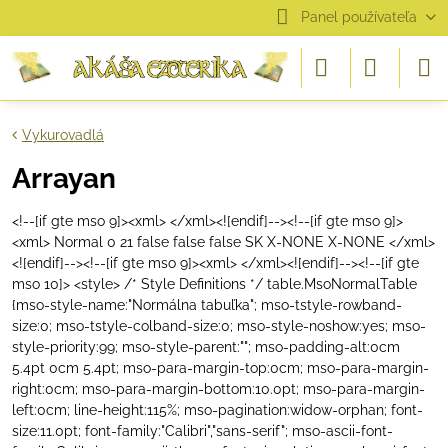
Panel používateľa
Vykurovadlá
Arrayan
<!--[if gte mso 9]><xml>
</xml><![endif]--><!--[if gte mso 9]>
<xml>
Normal
0
21
false
false
false
SK
X-NONE
X-NONE
</xml>
<![endif]--><!--[if gte mso 9]><xml>
</xml><![endif]--><!--[if gte
mso 10]> <style> /* Style Definitions */ table.MsoNormalTable
{mso-style-name:"Normálna tabuľka"; mso-tstyle-rowband-
size:0; mso-tstyle-colband-size:0; mso-style-noshow:yes; mso-
style-priority:99; mso-style-parent:""; mso-padding-alt:0cm
5.4pt 0cm 5.4pt; mso-para-margin-top:0cm; mso-para-margin-
right:0cm; mso-para-margin-bottom:10.0pt; mso-para-margin-
left:0cm; line-height:115%; mso-pagination:widow-orphan; font-
size:11.0pt; font-family:"Calibri","sans-serif"; mso-ascii-font-