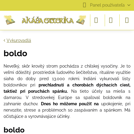
Panel používateľa
Vykurovadlá
boldo
Neveľký
,
skôr krovitý strom pochádza z chilskej vysočiny
.
Je to
veľmi
dôležitý prostriedok ľudového liečiteľstva
,
rituálne využitie
siaha
do doby pred
13.000 rokmi
.
Indiáni vykurovali listy
boldovníkov pri
prechladnutí a chorobách
dýchacích ciest
,
taktiež pri poruchách spánku
.
Na tieto účely sa mieša s
damarou
.
V stredovekej Európe sa spaľoval boldovník na
zahnanie
duchov
.
Dnes ho môžeme použiť na
upokojenie
,
pri
nervozite
,
strese a problémoch so zaspávaním a spánkom
.
Má
očisťujúce a vyrovnávajúce
účinky.
boldo