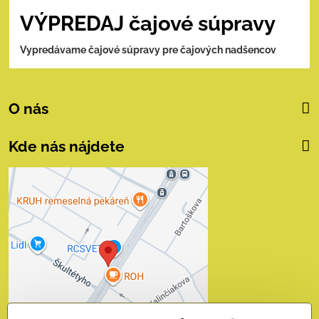
VÝPREDAJ čajové súpravy
Vypredávame čajové súpravy pre čajových nadšencov
O nás
Kde nás nájdete
Externý obsah je
blokovaný Voľbami
súkromia
Prajete si načítať externý obsah?
Povoliť tentokrát