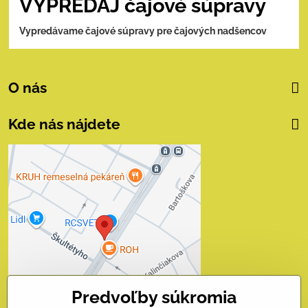
VÝPREDAJ čajové súpravy
Vypredávame čajové súpravy pre čajových nadšencov
O nás
Kde nás nájdete
Externý obsah je
blokovaný Voľbami
súkromia
Prajete si načítať externý obsah?
Povoliť tentokrát
Predvoľby súkromia
Povoliť a zapamätať - súhlas