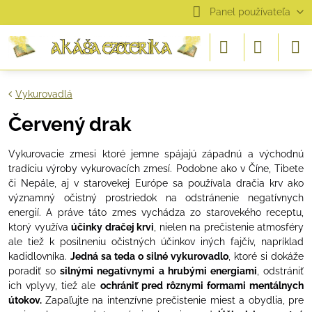
Panel používateľa
Vykurovadlá
Červený drak
Vykurovacie zmesi ktoré jemne spájajú západnú a východnú
tradíciu výroby vykurovacích zmesí. Podobne ako v Číne, Tibete
či Nepále, aj v starovekej Európe sa používala dračia krv ako
významný očistný prostriedok na odstránenie negatívnych
energií. A práve táto zmes vychádza zo starovekého receptu,
ktorý využíva
účinky dračej krvi
, nielen na prečistenie atmosféry
ale tiež k posilneniu očistných účinkov iných fajčív, napríklad
kadidlovníka.
Jedná sa teda o silné vykurovadlo
, ktoré si dokáže
poradiť so
silnými negatívnymi a hrubými energiami
, odstrániť
ich vplyvy, tiež ale
ochrániť pred rôznymi formami mentálnych
útokov.
Zapaľujte na intenzívne prečistenie miest a obydlia, pre