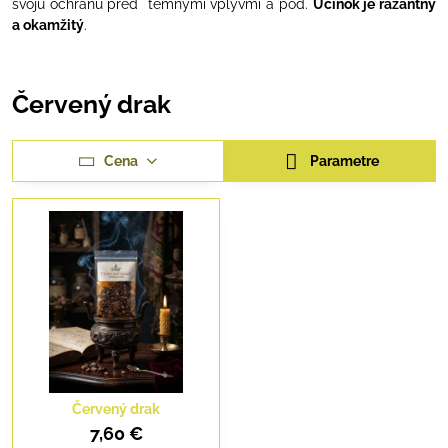
svoju ochranu pred temnými vplyvmi a pod.
Účinok je razantný
a okamžitý
.
Červený drak
Cena
Parametre
Červený drak
7,60 €