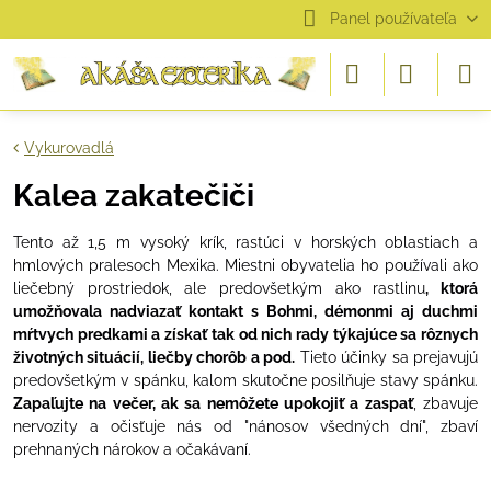
Panel používateľa
Vykurovadlá
Kalea zakatečiči
Tento
až
1,5
m
vysoký
krík
,
rastúci
v
horských
oblastiach
a
hmlových
pralesoch
Mexika
.
Miestni
obyvatelia ho používali
ako
liečebný
prostriedok
,
ale
predovšetkým
ako
rastlinu
,
ktorá
umožňovala nadviazať
kontakt
s
Bohmi
,
démonmi
aj
duchmi
mŕtvych
predkami
a
získať
tak
od
nich rady
týkajúce
sa
rôznych
životných
situácií
,
liečby
chorôb
a pod
.
Tieto
účinky
sa
prejavujú
predovšetkým
v spánku
,
kalom
skutočne
posilňuje
stavy
spánku.
Zapaľujte
na večer
,
ak
sa
nemôžete
upokojiť
a
zaspať
,
zbavuje
nervozity
a očisťuje
nás
od
"
nánosov
všedných
dní
",
zbaví
prehnaných
nárokov
a
očakávaní
.