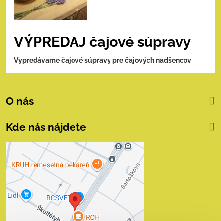
VÝPREDAJ čajové súpravy
Vypredávame čajové súpravy pre čajových nadšencov
O nás
Kde nás nájdete
Externý obsah je
blokovaný Voľbami
súkromia
Prajete si načítať externý obsah?