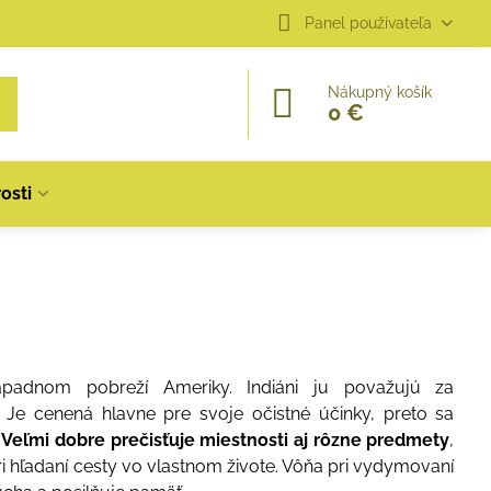
Panel používateľa
Nákupný košík
0 €
osti
západnom pobreží Ameriky
.
Indiáni ju považujú za
.
Je cenená hlavne pre svoje očistné účinky
,
preto sa
.
Veľmi dobre prečisťuje miestnosti aj rôzne predmety
,
ri hľadaní cesty vo vlastnom
živote
.
Vôňa pri vydymovaní