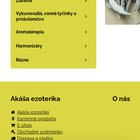
Zdravie
Vykurovadlá, vonné tyčinky a
príslušenstvo
Aromaterapia
Harmonizéry
Rôzne
Akáša ezoterika
O nás
Akáša ezoterika
Kamenná predajňa
E-shop
Obchodné podmienky
Doprava a platba