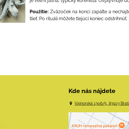
je veľmi jasná
,
typicky korenistá
.
Ovplyvňuje du
Použitie
:
Zväzoček na konci zapáľte a nechajt
tlieť
.
Po rituáli môžete tlejúci koniec odstrihnúť
,
Kde nás nájdete
Vajnorská 1306/5, 83103 Brat
Externý obsah j