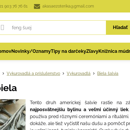
21 903 76 76 61
akasaezoterika@gmail.com
Hľadať
omov
Novinky/Oznamy
Tipy na darčeky
Zľavy
Knižnica múdr
p
Vykurovadlá a príslušenstvo
Vykurovadlá
Biela šalvia
biela
Tento druh americkej šalvie rastie na 
najposvätnejšiu bylinu a veľmi účinný liek
používa pred rôznymi ceremóniami a
rituálmi
dokáže
,
ale tiež vyčistiť našu dušu a pomôcť p