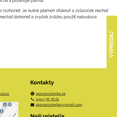
cha a posilňuje
pamäť.
e rozhorieť
.
Je nutné plameň sfúknuť a zväzoček nechať
nechať dohorieť a zvyšok zväzku použiť nabudúce
VÝPREDAJ
Kontakty
islava
akasaezoterika.sk
0903 76 76 61
akasaezoterika@gmail.com
e
Naši priatelia