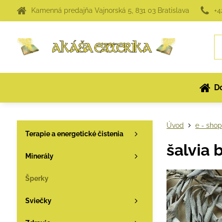
Kamenná predajňa Vajnorská 5, 831 03 Bratislava
+4
D
Úvod
e - sho
Terapie a energetické čistenia
šalvia 
Minerály
Šperky
Sviečky