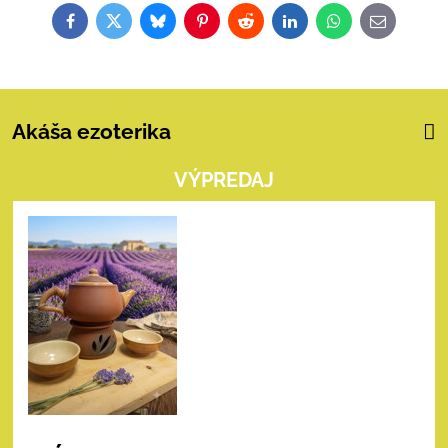
Facebook
Twitter
Bluesky
Pinterest
Reddit
LinkedIn
WhatsApp
E-
mail
Akáša ezoterika
VÝPREDAJ