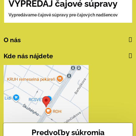
VÝPREDAJ čajové súpravy
Vypredávame čajové súpravy pre čajových nadšencov
O nás
Kde nás nájdete
Externý obsah je
blokovaný Voľbami
súkromia
Prajete si načítať externý obsah?
Povoliť tentokrát
Predvoľby súkromia
Povoliť a zapamätať - súhlas