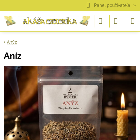
Panel používateľa
Anýz
Aníz