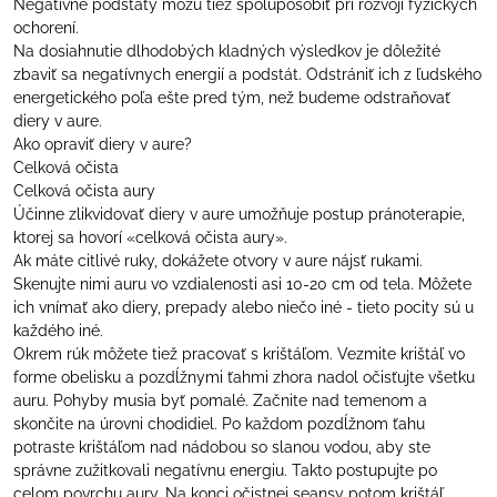
Negatívne podstaty môžu tiež spolupôsobiť pri rozvoji fyzických
ochorení.
Na dosiahnutie dlhodobých kladných výsledkov je dôležité
zbaviť sa negatívnych energií a podstát. Odstrániť ich z ľudského
energetického poľa ešte pred tým, než budeme odstraňovať
diery v aure.
Ako opraviť diery v aure?
Celková očista
Celková očista aury
Účinne zlikvidovať diery v aure umožňuje postup pránoterapie,
ktorej sa hovorí «celková očista aury».
Ak máte citlivé ruky, dokážete otvory v aure nájsť rukami.
Skenujte nimi auru vo vzdialenosti asi 10-20 cm od tela. Môžete
ich vnímať ako diery, prepady alebo niečo iné - tieto pocity sú u
každého iné.
Okrem rúk môžete tiež pracovať s krištáľom. Vezmite krištáľ vo
forme obelisku a pozdĺžnymi ťahmi zhora nadol očisťujte všetku
auru. Pohyby musia byť pomalé. Začnite nad temenom a
skončite na úrovni chodidiel. Po každom pozdĺžnom ťahu
potraste krištáľom nad nádobou so slanou vodou, aby ste
správne zužitkovali negatívnu energiu. Takto postupujte po
celom povrchu aury. Na konci očistnej seansy potom krištáľ