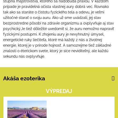
stupňa majstrovstva, ktorého sa nadobúda praxou. V každom
prípade je pravidelná očista vlastnej aury dobrá vec. Rovnako
tak ako sa staráte o čistotu fyzického tela a odevu, je veľmi
užitočné starať o svoju auru. Ako už sme uvádzali, jej stav
bezprostredne pôsobí na zdravie organizmu a ovplyvňuje aj stav
psychický.Je tiež dôležité uvedomiť si, že auru nemožno napraviť
fyzickými postupmi. K zhojeniu aury je nevyhnutný úmysel,
energetické ruky liečiteľa, ktoré má každý z nás a životnej
energie, ktorej je v prírode hojnosť. A samozrejme tiež základné
znalosti o éterickom svete, ktorý je síce neviditeľný, ale každú
sekundu nás ovplyvňuje.
Akáša ezoterika
VÝPREDAJ