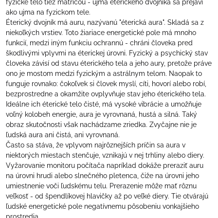
fyzické telo tiež matricou - ujma éterického dvojníka sa prejaví
ako ujma na fyzickom tele.
Éterický dvojník má auru, nazývanú "éterická aura". Skladá sa z
niekoľkých vrstiev. Toto žiariace energetické pole má mnoho
funkcií, medzi iným funkciu ochrannú - chráni človeka pred
škodlivými vplyvmi na éterickej úrovni. Fyzický a psychický stav
človeka závisí od stavu éterického tela a jeho aury, pretože práve
ono je mostom medzi fyzickým a astrálnym telom. Naopak to
funguje rovnako: čokoľvek si človek myslí, cíti, hovorí alebo robí,
bezprostredne a okamžite ovplyvňuje stav jeho éterického tela.
Ideálne ich éterické telo čisté, má vysoké vibrácie a umožňuje
voľný kolobeh energie, aura je vyrovnaná, hustá a silná. Taký
obraz skutočnosti však nachádzame zriedka. Zvyčajne nie je
ľudská aura ani čistá, ani vyrovnaná.
Často sa stáva, že vplyvom najrôznejších príčin sa aura v
niektorých miestach stenčuje, vznikajú v nej trhliny alebo diery.
Vyžarovanie monitoru počítača napríklad dokáže preraziť auru
na úrovni hrudi alebo slnečného pletenca, čiže na úrovni jeho
umiestnenie voči ľudskému telu. Prerazenie môže mať rôznu
veľkosť - od špendlíkovej hlavičky až po veľké diery. Tie otvárajú
ľudské energetické pole negatívnemu pôsobeniu vonkajšieho
prostredia.