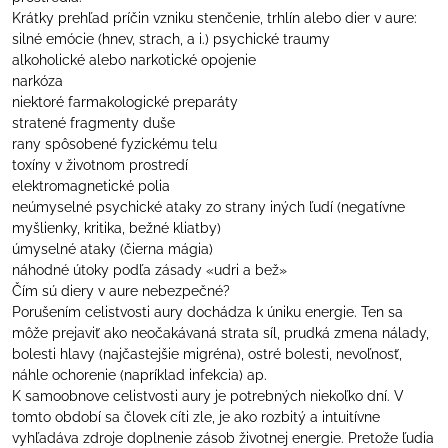
Krátky prehľad príčin vzniku stenčenie, trhlín alebo dier v aure:
silné emócie (hnev, strach, a i.) psychické traumy
alkoholické alebo narkotické opojenie
narkóza
niektoré farmakologické preparáty
stratené fragmenty duše
rany spôsobené fyzickému telu
toxíny v životnom prostredí
elektromagnetické polia
neúmyselné psychické ataky zo strany iných ľudí (negatívne
myšlienky, kritika, bežné kliatby)
úmyselné ataky (čierna mágia)
náhodné útoky podľa zásady «udri a bež»
Čím sú diery v aure nebezpečné?
Porušením celistvosti aury dochádza k úniku energie. Ten sa
môže prejaviť ako neočakávaná strata síl, prudká zmena nálady,
bolesti hlavy (najčastejšie migréna), ostré bolesti, nevoľnosť,
náhle ochorenie (napríklad infekcia) ap.
K samoobnove celistvosti aury je potrebných niekoľko dní. V
tomto období sa človek cíti zle, je ako rozbitý a intuitívne
vyhľadáva zdroje doplnenie zásob životnej energie. Pretože ľudia