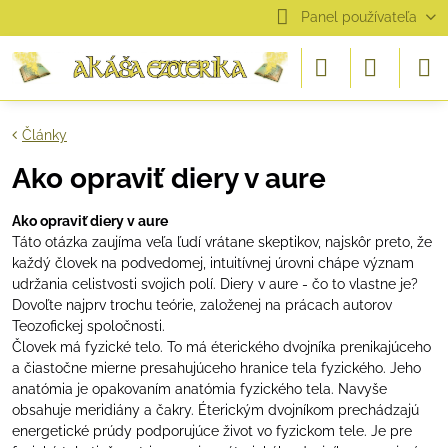
Panel používateľa
Články
Ako opraviť diery v aure
Ako opraviť diery v aure
Táto otázka zaujíma veľa ľudí vrátane skeptikov, najskôr preto, že
každý človek na podvedomej, intuitívnej úrovni chápe význam
udržania celistvosti svojich polí. Diery v aure - čo to vlastne je?
Dovoľte najprv trochu teórie, založenej na prácach autorov
Teozofickej spoločnosti.
Človek má fyzické telo. To má éterického dvojníka prenikajúceho
a čiastočne mierne presahujúceho hranice tela fyzického. Jeho
anatómia je opakovaním anatómia fyzického tela. Navyše
obsahuje meridiány a čakry. Éterickým dvojníkom prechádzajú
energetické prúdy podporujúce život vo fyzickom tele. Je pre