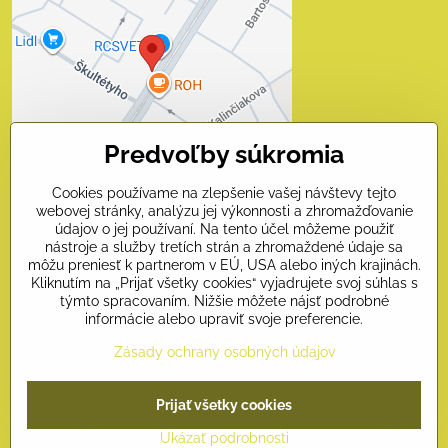
blokovaný Voľbami
súkromia
Prajete si načítať externý obsah?
Povoliť tentokrát
Predvoľby súkromia
Povoliť a zapamätať - súhlas
s druhom cookie: Funkčné
Cookies používame na zlepšenie vašej návštevy tejto
webovej stránky, analýzu jej výkonnosti a zhromažďovanie
Otvoriť obsah v novom okne
údajov o jej používaní. Na tento účel môžeme použiť
nástroje a služby tretích strán a zhromaždené údaje sa
môžu preniesť k partnerom v EÚ, USA alebo iných krajinách.
Kliknutím na „Prijať všetky cookies“ vyjadrujete svoj súhlas s
Kontakty
týmto spracovaním. Nižšie môžete nájsť podrobné
informácie alebo upraviť svoje preferencie.
Naši priatelia
Zásady ochrany osobných údajov
©
2026
Copyright
Prijať všetky cookies
Predvoľby súkromia
Zásady ochrany osobných údajov
Ukázať podrobnosti
Vytvorené pomocou:
BiznisWeb.sk