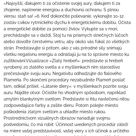
«Najvyšší, ďakujem ti za očistenie svojej aury, ďakujem ti za
zhojenie, naplnenie energiou a duchovnú ochranu. S plnou
vierou: staň sa! »6. Keď dokončíte polievanie, vykonajte 10-12
zostáv cvikov rytmického dychu k energetickému dobitiu. Očista
a energetické dobitie za pomoci živlov. Vykupte sa v mori,
prechádzajte sa v daždi, Stoj tu na priamych slnečných lúčoch
alebo dovoľte čerstvému vetru, aby okolo vás fúkal zo všetkých
strán. Predstavujte si pritom, ako z vás prírodné sily snímajú
všetku negatívnu energiu a odnášajú ju na to správne miesto ku
zužitkování.Vizualizace «Zlatý hrebeň»: predstavte si hrebeň
vyrobený zo zlatého svetla a v myšlienkach ním starostlivo
prečesávajte svoju auru. Negativitu odhadzujte do fialového
Plameňa. Po skončení procedúry nezabudnite Plameň poslať
tam, odkiaľ prišiel. «Látanie diery»: v myšlienkach pozrite svoju
auru. Nájdite otvor. Očistite ho vhodným spôsobom, napríklad
umytím blankytným svetlom. Predstavte si ihlu navlečenú niťou
zodpovedajúce farby a zašite dieru. Potom polejte miesto
poškodenia zlatým svetlom a uhlaďte miesto rukou.
Prostrednictvom vizuálnych obrazov nariaďuje svojmu
podvedomiu, čo má robiť. Účinnosť uvedených procedúr záleží
na miere vašej predstavivosti, vašej viery v ich účinok a určitého