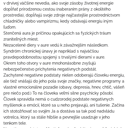
v drvivej väčšine nevedia, ako svoje zásoby životnej energie
dopĺňať prirodzenou cestou (naberaním prány z okolitého
prostredia), dopĺňajú svoje zdroje najčastejšie prostredníctvom
chladničky alebo vampirizmu, kedy odsávajú energiu iným
ľuďom.
Stenčená aura je príčinou opakujúcich sa fyzických tráum
zraniteľných miest.
Nezacelené diery v aure vedú k závažnejším následkom.
Syndróm chronickej únavy je napríklad s najväčšou
pravdepodobnosťou spojený s trvalými dierami v aure.
Okrem toho otvory v aure mnohonásobne zvyšujú
nebezpečenstvo prichytenia negatívnych podstát.
Zachytené negatívne podstaty nielen odoberajú človeku energiu,
ale tiež vnášajú do jeho pola svoje značky, negatívne programy a
vlastné emocionálne pozadie (obavy, depresia, hnev, chtíč, vášeň
pre niečo pod.) To na človeka veľmi silne psychicky pôsobí.
Človek spravidla nemá o cudzorodej podstate negatívnych
myšlienok a emócií, ktoré sa u neho prejavujú, ani tušenie. Začína
ich stotožňovať so svojím Ja a dostáva sa tak pod nadvládu
votrelca, ktorý sa stále hlbšie a pevnejšie usadzuje v jeho
tenkom tele.