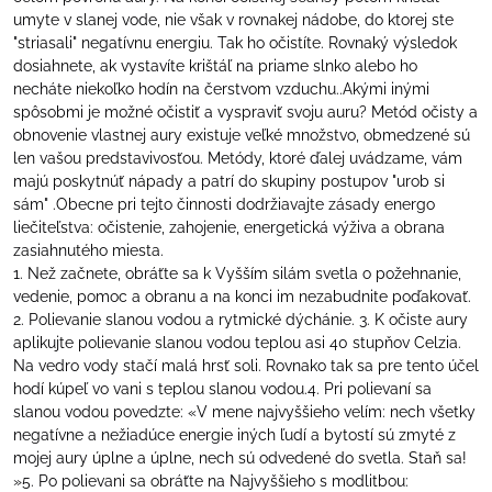
umyte v slanej vode, nie však v rovnakej nádobe, do ktorej ste
"striasali" negatívnu energiu. Tak ho očistíte. Rovnaký výsledok
dosiahnete, ak vystavíte krištáľ na priame slnko alebo ho
necháte niekoľko hodín na čerstvom vzduchu..Akými inými
spôsobmi je možné očistiť a vyspraviť svoju auru? Metód očisty a
obnovenie vlastnej aury existuje veľké množstvo, obmedzené sú
len vašou predstavivosťou. Metódy, ktoré ďalej uvádzame, vám
majú poskytnúť nápady a patrí do skupiny postupov "urob si
sám" .Obecne pri tejto činnosti dodržiavajte zásady energo
liečiteľstva: očistenie, zahojenie, energetická výživa a obrana
zasiahnutého miesta.
1. Než začnete, obráťte sa k Vyšším silám svetla o požehnanie,
vedenie, pomoc a obranu a na konci im nezabudnite poďakovať.
2. Polievanie slanou vodou a rytmické dýchánie. 3. K očiste aury
aplikujte polievanie slanou vodou teplou asi 40 stupňov Celzia.
Na vedro vody stačí malá hrsť soli. Rovnako tak sa pre tento účel
hodí kúpeľ vo vani s teplou slanou vodou.4. Pri polievaní sa
slanou vodou povedzte: «V mene najvyššieho velím: nech všetky
negatívne a nežiadúce energie iných ľudí a bytostí sú zmyté z
mojej aury úplne a úplne, nech sú odvedené do svetla. Staň sa!
»5. Po polievani sa obráťte na Najvyššieho s modlitbou: